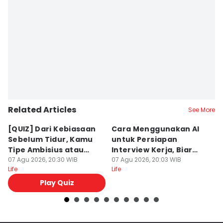
Related Articles
See More
[QUIZ] Dari Kebiasaan
Cara Menggunakan AI
[
Sebelum Tidur, Kamu
untuk Persiapan
N
Tipe Ambisius atau
Interview Kerja, Biar
T
Santai?
07 Agu 2026, 20:30 WIB
Makin Siap!
07 Agu 2026, 20:03 WIB
A
07
Life
Life
Lif
Play Quiz