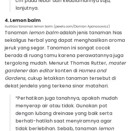
cm pada lebar dan kedalamannya saja,”
lanjutnya.
4. Lemon balm
ilustrasi tanaman lemon balm (pexels.com/Damian Apanasowicz)
Tanaman
lemon balm
adalah jenis tanaman hias
sekaligus herbal yang dapat menghasilkan aroma
jeruk yang segar. Tanaman ini sangat cocok
berada di ruang tamu karena perawatannya juga
tergolong mudah. Menurut Thomas Rutter,
master
gardener
dan
editor
konten di
Homes and
Gardens
, cukup letakkan tanaman tersebut di
dekat jendela yang terkena sinar matahari.
“Perhatikan juga tanahnya, apakah mudah
menyerap air atau tidak. Gunakan pot
dengan lubang dreinase yang baik serta
berhati-hatilah saat menyiramnya agar
tidak berlebihan. Sebab, tanaman
lemon