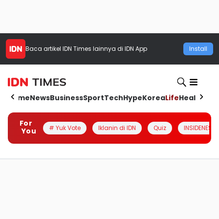
Baca artikel
IDN Times
lainnya di IDN App
Install
Home
News
Business
Sport
Tech
Hype
Korea
Life
Health
Aut
For
# Yuk Vote
Iklanin di IDN
Quiz
INSIDENESIA
You