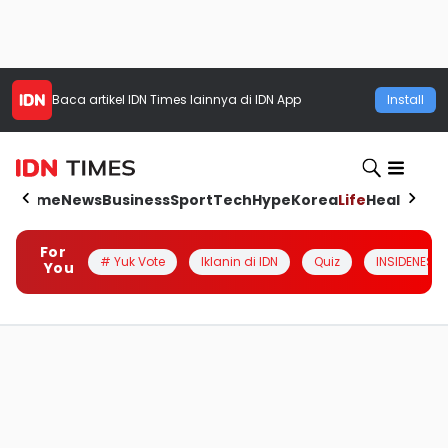
Baca artikel
IDN Times
lainnya di IDN App
Install
Home
News
Business
Sport
Tech
Hype
Korea
Life
Health
Aut
For
# Yuk Vote
Iklanin di IDN
Quiz
INSIDENESIA
You