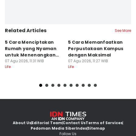
Related Articles
See More
5 Cara Menciptakan
5 Cara Memanfaatkan
5
Rumah yang Nyaman
Perpustakaan Kampus
M
untuk Menenangkan
dengan Maksimal
B
Pikiran
07 Agu 2026, 11:31 WIB
07 Agu 2026, 11:27 WIB
Fl
07
Life
Life
Lif
About Us
Editorial Team
Contact Us
Terms of Services
Pedoman Media Siber
Index
Sitemap
Follow Us