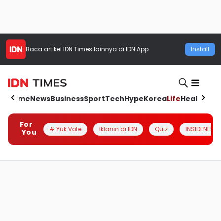
Baca artikel
IDN Times
lainnya di IDN App
Install
Home
News
Business
Sport
Tech
Hype
Korea
Life
Health
Aut
For
# Yuk Vote
Iklanin di IDN
Quiz
INSIDENESIA
You