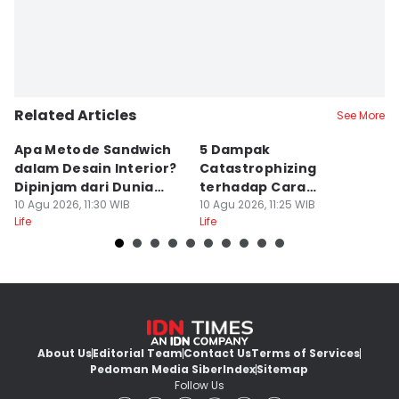
Related Articles
See More
Apa Metode Sandwich
5 Dampak
6
dalam Desain Interior?
Catastrophizing
y
Dipinjam dari Dunia
terhadap Cara
G
Fashion
10 Agu 2026, 11:30 WIB
Seseorang Menghadapi
10 Agu 2026, 11:25 WIB
P
10
Life
Life
Lif
Masalah
About Us
Editorial Team
Contact Us
Terms of Services
Pedoman Media Siber
Index
Sitemap
Follow Us