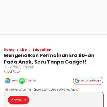
Home
Life
Education
Mengenalkan Permainan Era 90-an
Pada Anak, Seru Tanpa Gadget!
13 Jun 2026, 16:08 WIB
Angel Rose
News
Channel
Add Us on Google
ilustrasi anak bermain (pexels.com/Darell Dave Rodriguez)
Intinya Sih