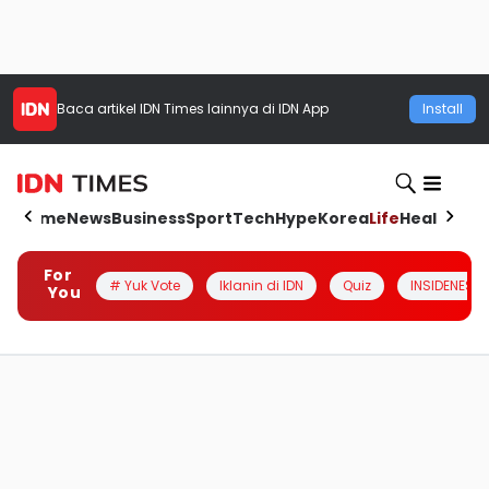
Baca artikel
IDN Times
lainnya di IDN App
Install
Home
News
Business
Sport
Tech
Hype
Korea
Life
Health
Aut
For
# Yuk Vote
Iklanin di IDN
Quiz
INSIDENESIA
You