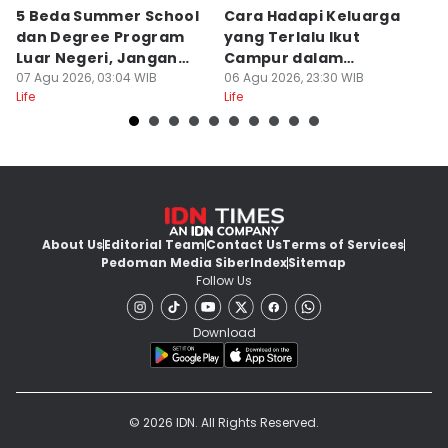
5 Beda Summer School
Cara Hadapi Keluarga
Ca
dan Degree Program
yang Terlalu Ikut
M
Luar Negeri, Jangan
Campur dalam
S
Salah
07 Agu 2026, 03:04 WIB
Persiapan Nikah
06 Agu 2026, 23:30 WIB
Di
06
Life
Life
Lif
About Us
Editorial Team
Contact Us
Terms of Services
Pedoman Media Siber
Index
Sitemap
Follow Us
Download
© 2026 IDN. All Rights Reserved.