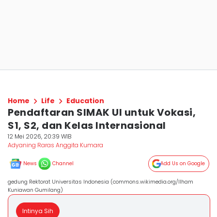
Home
Life
Education
Pendaftaran SIMAK UI untuk Vokasi,
S1, S2, dan Kelas Internasional
12 Mei 2026, 20:39 WIB
Adyaning Raras Anggita Kumara
News
Channel
Add Us on Google
gedung Rektorat Universitas Indonesia (commons.wikimedia.org/Ilham
Kuniawan Gumilang)
Intinya Sih