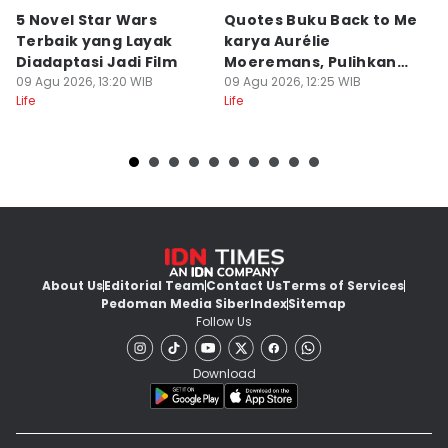
5 Novel Star Wars
Quotes Buku Back to Me
I
Terbaik yang Layak
karya Aurélie
P
Diadaptasi Jadi Film
Moeremans, Pulihkan
C
09 Agu 2026, 13:20 WIB
Luka Terdalam
09 Agu 2026, 12:25 WIB
R
09
Life
Life
Lif
About Us
Editorial Team
Contact Us
Terms of Services
Pedoman Media Siber
Index
Sitemap
Follow Us
Download