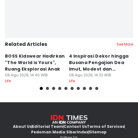
Related Articles
See More
BOSS Kidswear Hadirkan
4 Inspirasi Dekor hingga
K
"The World is Yours",
Busana Pengajian Dea
K
Ruang Eksplorasi Anak
Imut, Modest dan
S
08 Agu 2026, 14:40 WIB
Anggun!
08 Agu 2026, 14:32 WIB
08
Life
Life
Lif
About Us
Editorial Team
Contact Us
Terms of Services
Pedoman Media Siber
Index
Sitemap
Follow Us