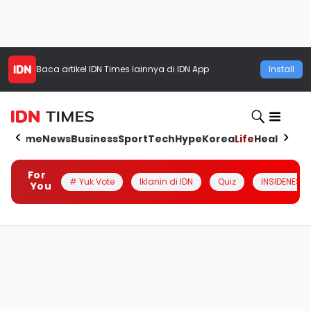
Baca artikel
IDN Times
lainnya di IDN App
Install
Home
News
Business
Sport
Tech
Hype
Korea
Life
Health
Aut
For
# Yuk Vote
Iklanin di IDN
Quiz
INSIDENESIA
You