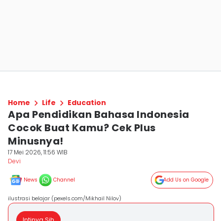
Home
Life
Education
Apa Pendidikan Bahasa Indonesia
Cocok Buat Kamu? Cek Plus
Minusnya!
17 Mei 2026, 11:56 WIB
Devi
News
Channel
Add Us on Google
ilustrasi belajar (pexels.com/Mikhail Nilov)
Intinya Sih