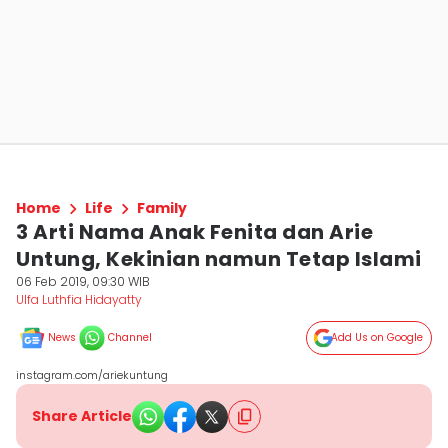
Home
Life
Family
3 Arti Nama Anak Fenita dan Arie
Untung, Kekinian namun Tetap Islami
06 Feb 2019, 09:30 WIB
Ulfa Luthfia Hidayatty
News
Channel
Add Us on Google
instagram.com/ariekuntung
Share Article