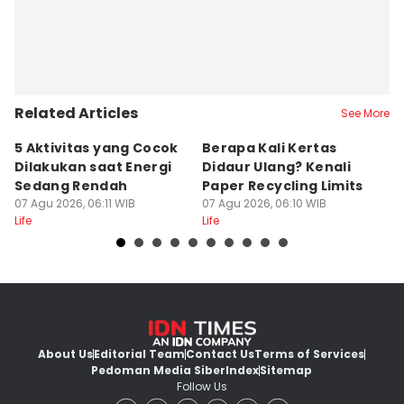
Related Articles
See More
5 Aktivitas yang Cocok
Berapa Kali Kertas
I
Dilakukan saat Energi
Didaur Ulang? Kenali
S
Sedang Rendah
Paper Recycling Limits
Si
07 Agu 2026, 06:11 WIB
07 Agu 2026, 06:10 WIB
07
Life
Life
Lif
About Us
Editorial Team
Contact Us
Terms of Services
Pedoman Media Siber
Index
Sitemap
Follow Us