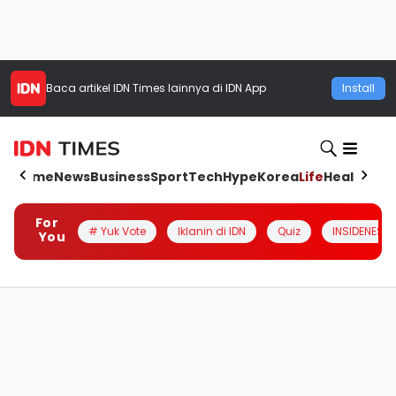
Baca artikel
IDN Times
lainnya di IDN App
Install
Home
News
Business
Sport
Tech
Hype
Korea
Life
Health
Aut
For
# Yuk Vote
Iklanin di IDN
Quiz
INSIDENESIA
You