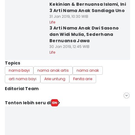
Kekinian & Bernuansa Islami, Ini
3 Arti Nama Anak Sandiaga Uno
31 Jan 2019, 10:30 WIB
Life
3 Arti Nama Anak Dwi Sasono
dan Widi Mulia, Sederhana
Bernuansa Jawa
30 Jan 2019, 12:45 WIB
Life
Topics
nama bayi
nama anak artis
nama anak
arti nama bayi
Arie untung
Fenita arie
Editorial Team
Editor
Tonton lebih seru di
Pinka Wima Wima
Editor
Ulfa Luthfia Hidayatty