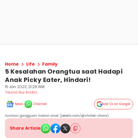
Home
Life
Family
5 Kesalahan Orangtua saat Hadapi
Anak Picky Eater, Hindari!
15 Jan 2023, 21:28 WIB
Tresna Nur Andini
News
Channel
Add Us on Google
ilustrasi gangguan makan anak (pexels.com/@shohei-ohara)
Share Article