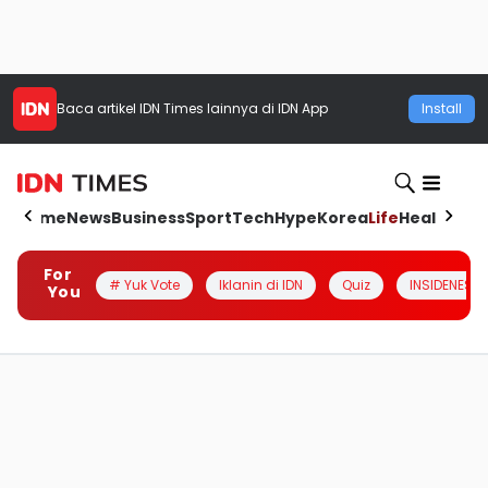
Baca artikel
IDN Times
lainnya di IDN App
Install
Home
News
Business
Sport
Tech
Hype
Korea
Life
Health
Aut
For
# Yuk Vote
Iklanin di IDN
Quiz
INSIDENESIA
You