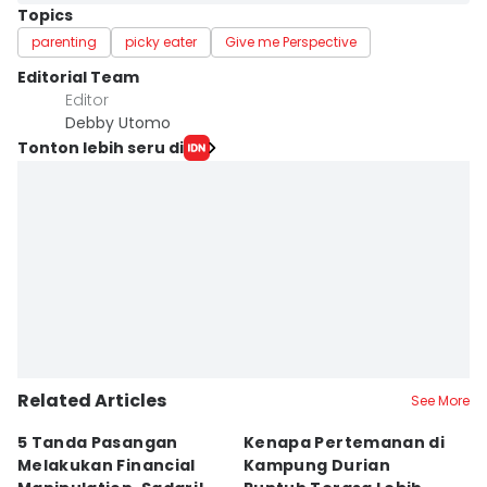
Topics
parenting
picky eater
Give me Perspective
Editorial Team
Editor
Debby Utomo
Tonton lebih seru di
Related Articles
See More
5 Tanda Pasangan
Kenapa Pertemanan di
Ga
Melakukan Financial
Kampung Durian
P