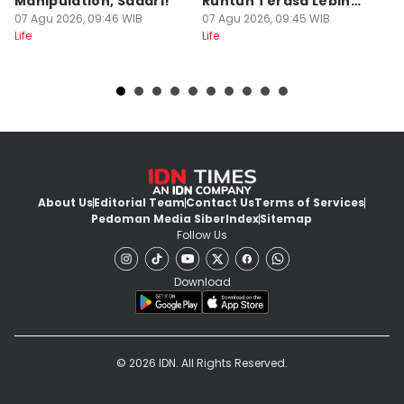
Manipulation, Sadari!
Runtuh Terasa Lebih
M
07 Agu 2026, 09:46 WIB
Tulus?
07 Agu 2026, 09:45 WIB
07
Life
Life
Lif
About Us
Editorial Team
Contact Us
Terms of Services
Pedoman Media Siber
Index
Sitemap
Follow Us
Download
© 2026 IDN. All Rights Reserved.