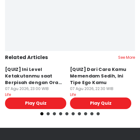
Related Articles
See More
[QUIZ] Ini Level
[QUIZ] Dari Cara Kamu
[Q
Ketakutanmu saat
Memendam Sedih, Ini
Up
Berpisah dengan Orang
Tipe Ego Kamu
K
Lain
07 Agu 2026, 23:00 WIB
07 Agu 2026, 22:30 WIB
07
Life
Life
Lif
Play Quiz
Play Quiz