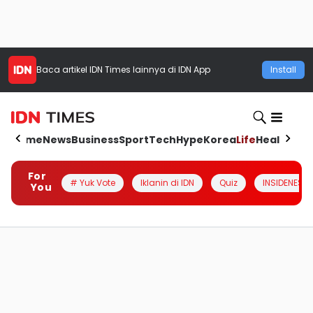
Baca artikel
IDN Times
lainnya di IDN App
Install
Home
News
Business
Sport
Tech
Hype
Korea
Life
Health
Aut
For
# Yuk Vote
Iklanin di IDN
Quiz
INSIDENESIA
You