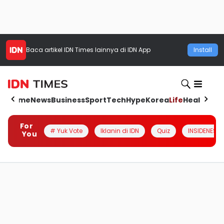
Baca artikel
IDN Times
lainnya di IDN App
Install
Home
News
Business
Sport
Tech
Hype
Korea
Life
Health
Aut
For
# Yuk Vote
Iklanin di IDN
Quiz
INSIDENESIA
You