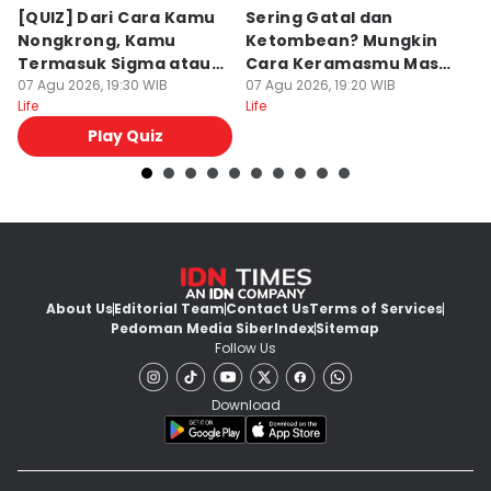
[QUIZ] Dari Cara Kamu
Sering Gatal dan
7
Nongkrong, Kamu
Ketombean? Mungkin
a
Termasuk Sigma atau
Cara Keramasmu Masih
B
Alpha?
07 Agu 2026, 19:30 WIB
Keliru
07 Agu 2026, 19:20 WIB
07
Life
Life
Lif
Play Quiz
About Us
Editorial Team
Contact Us
Terms of Services
Pedoman Media Siber
Index
Sitemap
Follow Us
Download