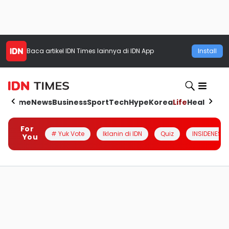
Baca artikel
IDN Times
lainnya di IDN App
Install
Home
News
Business
Sport
Tech
Hype
Korea
Life
Health
Aut
For
# Yuk Vote
Iklanin di IDN
Quiz
INSIDENESIA
You