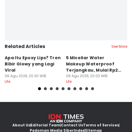
Related Articles
See More
Apa Itu Epoxy Lips? Tren
5 Micellar Water
5 
Bibir Glowy yang Lagi
Makeup Waterproof
K
Viral
Terjangkau, Mulai Rp20
C
06 Agu 2026, 20:30 WIB
Ribuan!
06 Agu 2026, 20:03 WIB
06
Life
Life
Lif
About Us
Editorial Team
Contact Us
Terms of Services
Pedoman Media Siber
Index
Sitemap