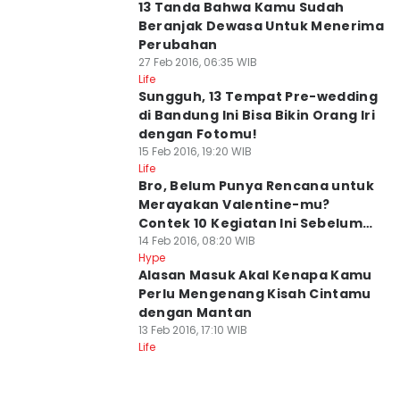
13 Tanda Bahwa Kamu Sudah
Beranjak Dewasa Untuk Menerima
Perubahan
27 Feb 2016, 06:35 WIB
Life
Sungguh, 13 Tempat Pre-wedding
di Bandung Ini Bisa Bikin Orang Iri
dengan Fotomu!
15 Feb 2016, 19:20 WIB
Life
Bro, Belum Punya Rencana untuk
Merayakan Valentine-mu?
Contek 10 Kegiatan Ini Sebelum
Pacarmu Marah
14 Feb 2016, 08:20 WIB
Hype
Alasan Masuk Akal Kenapa Kamu
Perlu Mengenang Kisah Cintamu
dengan Mantan
13 Feb 2016, 17:10 WIB
Life