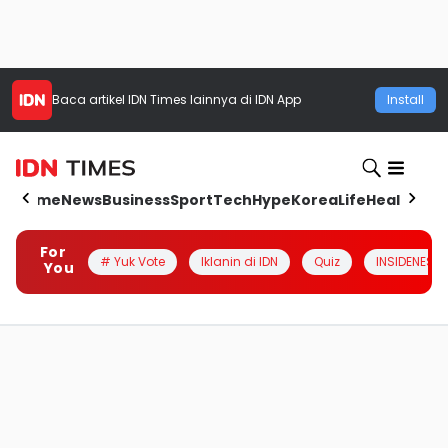
Baca artikel
IDN Times
lainnya di IDN App
Install
Home
News
Business
Sport
Tech
Hype
Korea
Life
Health
Aut
For
# Yuk Vote
Iklanin di IDN
Quiz
INSIDENESIA
You