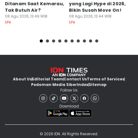
Ditanam Saat Kemarau,
yang Lagi Hype di 2026,
y
Tak Butuh Air?
Bikin Susah Move On!
D
08 Agu 2026, 13:49 WIB
08 Agu 2026, 13:44 WIB
08
Life
Life
Lif
About Us
Editorial Team
Contact Us
Terms of Services
Pedoman Media Siber
Index
Sitemap
Follow Us
Download
© 2026 IDN. All Rights Reserved.