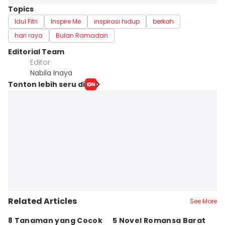
Topics
Idul Fitri
Inspire Me
inspirasi hidup
berkah
hari raya
Bulan Ramadan
Editorial Team
Editor
Nabila Inaya
Tonton lebih seru di
Related Articles
See More
8 Tanaman yang Cocok
5 Novel Romansa Barat
5