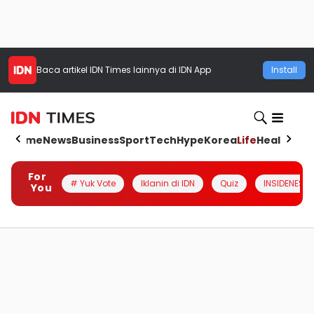
Baca artikel
IDN Times
lainnya di IDN App
Install
Home
News
Business
Sport
Tech
Hype
Korea
Life
Health
Aut
For
# Yuk Vote
Iklanin di IDN
Quiz
INSIDENESIA
You