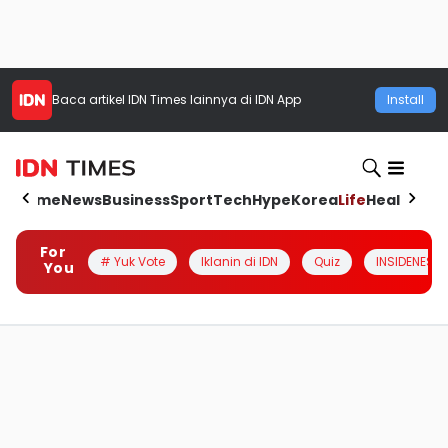
Baca artikel
IDN Times
lainnya di IDN App
Install
Home
News
Business
Sport
Tech
Hype
Korea
Life
Health
Aut
For
# Yuk Vote
Iklanin di IDN
Quiz
INSIDENESIA
You