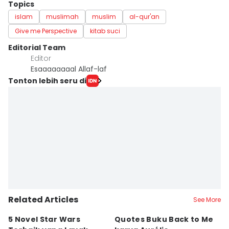
Topics
islam
muslimah
muslim
al-qur'an
Give me Perspective
kitab suci
Editorial Team
Editor
Esaaaaaaaal Allaf-laf
Tonton lebih seru di
Related Articles
See More
5 Novel Star Wars
Quotes Buku Back to Me
I