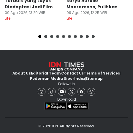
Terbaik yang Layak
karya Aurélie
P
Diadaptasi Jadi Film
Moeremans, Pulihkan
C
09 Agu 2026, 13:20 WIB
Luka Terdalam
09 Agu 2026, 12:25 WIB
R
09
Life
Life
Lif
About Us
Editorial Team
Contact Us
Terms of Services
Pedoman Media Siber
Index
Sitemap
Follow Us
Download
© 2026 IDN. All Rights Reserved.