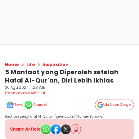
Home
Life
Inspiration
5 Manfaat yang Diperoleh setelah
Hafal Al-Qur'an, Diri Lebih Ikhlas
30 Agu 2024, 11:28 WIB
Esaaaaaaaal Allaf-laf
News
Channel
Add Us on Google
ilustrasi penghafal Al-Qur'an (pexels.com/Michael Burrows)
Share Article