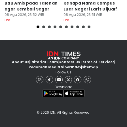
Bau Amis pada Talenan
Kenapa Nama Kampus
F
agar Kembali Segar
Luar Negeri Laris Dijual?
T
08 Agu 2026, 23:52 WIB
08 Agu 2026, 23:51 WIB
M
08
Life
Life
Lif
About Us
Editorial Team
Contact Us
Terms of Services
Pedoman Media Siber
Index
Sitemap
Follow Us
Download
© 2026 IDN. All Rights Reserved.