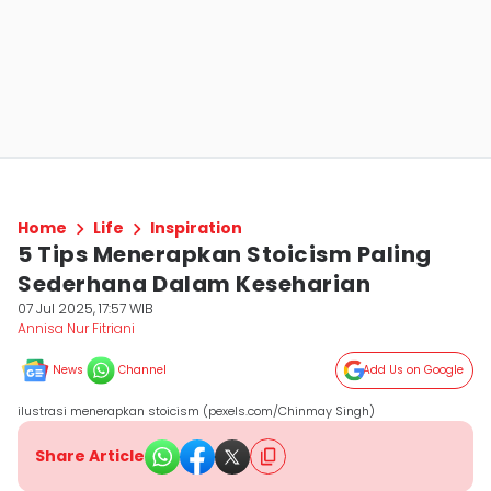
Home
Life
Inspiration
5 Tips Menerapkan Stoicism Paling
Sederhana Dalam Keseharian
07 Jul 2025, 17:57 WIB
Annisa Nur Fitriani
News
Channel
Add Us on Google
ilustrasi menerapkan stoicism (pexels.com/Chinmay Singh)
Share Article