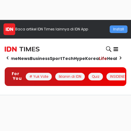
Baca artikel
IDN Times
lainnya di IDN App
Install
Home
News
Business
Sport
Tech
Hype
Korea
Life
Health
Aut
For
# Yuk Vote
Iklanin di IDN
Quiz
INSIDENESIA
You