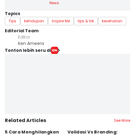
News
Topics
Tips
kehidupan
Inspire Me
tips & trik
keseharian
Editorial Team
Editor
Ken Ameera
Tonton lebih seru di
Related Articles
See More
5 Cara Menghilangkan
Validasi Vs Branding:
6