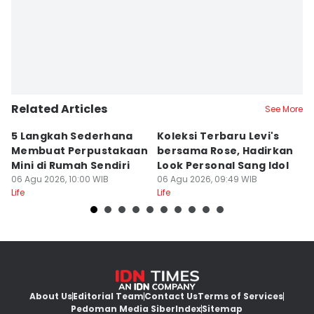
Related Articles
See More
5 Langkah Sederhana
Koleksi Terbaru Levi's
5
Membuat Perpustakaan
bersama Rose, Hadirkan
R
Mini di Rumah Sendiri
Look Personal Sang Idol
A
06 Agu 2026, 10:00 WIB
06 Agu 2026, 09:49 WIB
T
06
Life
Life
Lif
About Us
Editorial Team
Contact Us
Terms of Services
Pedoman Media Siber
Index
Sitemap