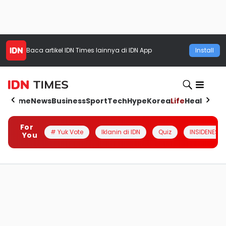
Baca artikel
IDN Times
lainnya di IDN App
Install
Home
News
Business
Sport
Tech
Hype
Korea
Life
Health
Aut
For
# Yuk Vote
Iklanin di IDN
Quiz
INSIDENESIA
You