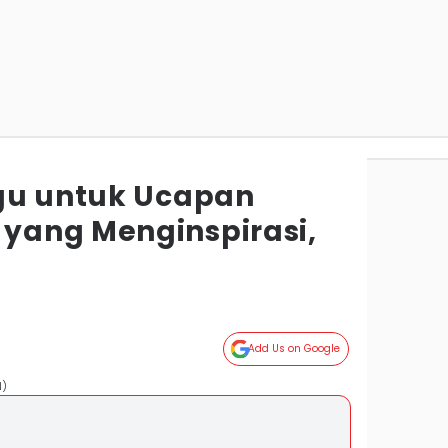
gu untuk Ucapan
yang Menginspirasi,
Add Us on Google
N)