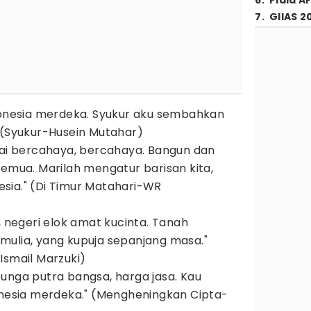
6
.
Piala A
7
.
GIIAS 2
donesia merdeka. Syukur aku sembahkan
 (Syukur-Husein Mutahar)
lai bercahaya, bercahaya. Bangun dan
semua. Marilah mengatur barisan kita,
sia." (Di Timur Matahari-WR
, negeri elok amat kucinta. Tanah
ulia, yang kupuja sepanjang masa."
Ismail Marzuki)
unga putra bangsa, harga jasa. Kau
onesia merdeka." (Mengheningkan Cipta-