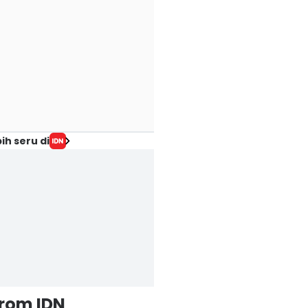
ih seru di
from IDN