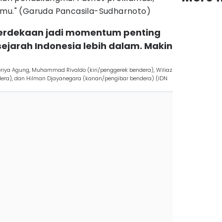
kmu." (Garuda Pancasila-Sudharnoto)
merdekaan jadi momentum penting
sejarah Indonesia lebih dalam. Makin
riya Agung, Muhammad Rivaldo (kiri/penggerek bendera), Wiliaz
era), dan Hilman Djayanegara (kanan/pengibar bendera) (IDN