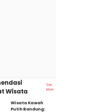
endasi
See
t Wisata
More
Wisata Kawah
Putih Bandung: