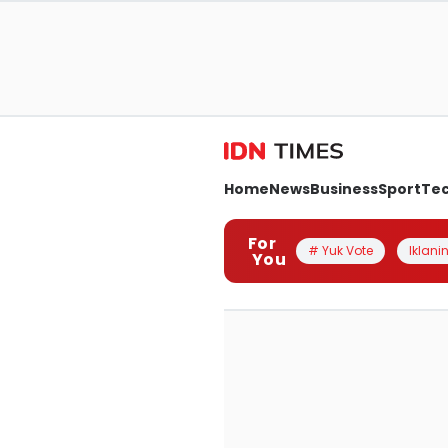
Home
News
Business
Sport
Te
For
# Yuk Vote
Iklanin
You