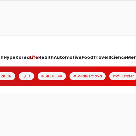
ch
Hype
Korea
Life
Health
Automotive
Food
Travel
Science
Me
 di IDN
Quiz
INSIDENESIA
#LokalBerdaya
Profil Dokter