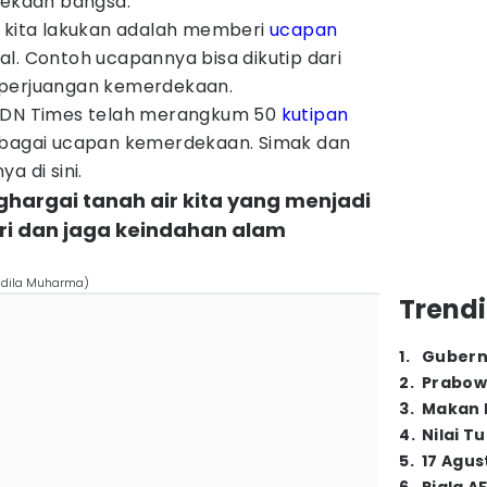
ekaan bangsa.
a kita lakukan adalah memberi
ucapan
l. Contoh ucapannya bisa dikutip dari
 perjuangan kemerdekaan.
ni, IDN Times telah merangkum 50
kutipan
ebagai ucapan kemerdekaan. Simak dan
a di sini.
nghargai tanah air kita yang menjadi
ri dan jaga keindahan alam
Aldila Muharma)
Trendi
1
.
Gubern
2
.
Prabow
3
.
Makan B
4
.
Nilai T
5
.
17 Agus