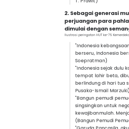
T. Prawit)
2. Sebagai generasi mu
perjuangan para pahl
dimulai dengan seman
Ilustrasi peringatan HUT ke-75 Kemerde
"Indonesia kebangsaank
berseru, Indonesia be
Soepratman)
"Indonesia sejak dulu k
tempat lahir beta, di
berlindung di hari tua
Pusaka-Ismail Marzuki
"Bangun pemudi pemud
singsingkan untuk neg
kewajibanmulah. Menj
(Bangun Pemudi Pemud
"Garuda Pancasila, ak