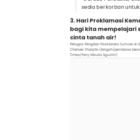
sedia berkorban untu
3. Hari Proklamasi Ke
bagi kita mempelajari 
cinta tanah air!
Petugas Pengibar Paskibraka Sumsel di G
Chelsea Shaqilla (tengah/pembawa bend
Times/Feny Maulia Agustin)