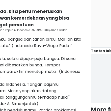
da, kita perlu meneruskan
awan kemerdekaan yang bisa
gat persatuan
kaan Republik Indonesia. ANTARA FOTO/Arnas Padda
u, bangsa dan tanah airku. Marilah kita
rsatu." (Indonesia Raya-Wage Rudolf
Tonton leb
ala, selalu dipuja-puja bangsa. Di sana
buai dibesarkan bunda. Tempat
 sampai akhir menutup mata." (Indonesia
)
a Indonesia. Tangan bajumu
ara. Masa yang akan datang
adi tanggunganmu terhadap nusa."
a-A. Simanjuntak)
More 
ulah pendukungmu. Patriot proklamasi,