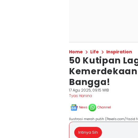
Home
Life
Inspiration
50 Kutipan La
Kemerdekaan 
Bangga!
17 Agu 2025, 09:15 WIB
Tyas Hanina
News
Channel
Ilustrasi merah putih (Pexels.com/Yazid 
Intinya Sih