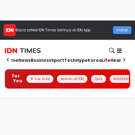
Baca artikel
IDN Times
lainnya di IDN App
Install
Home
News
Business
Sport
Tech
Hype
Korea
Life
Health
Aut
For
# Yuk Vote
Iklanin di IDN
Quiz
INSIDENESIA
You