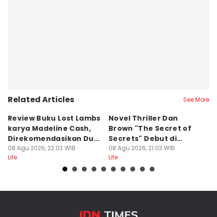
Related Articles
See More
Review Buku Lost Lambs
Novel Thriller Dan
6
karya Madeline Cash,
Brown "The Secret of
M
Direkomendasikan Dua
Secrets" Debut di
P
Lipa
08 Agu 2026, 22:03 WIB
Netflix
08 Agu 2026, 21:03 WIB
08
Life
Life
Lif