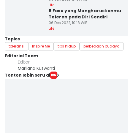
Life
5 Fase yang Mengharuskanmu
Toleran pada Diri Sendiri
06 Des 2022, 10:18 WIB
Life
Topics
toleransi
Inspire Me
tips hidup
perbedaan budaya
Editorial Team
Editor
Marliana Kuswanti
Tonton lebih seru di