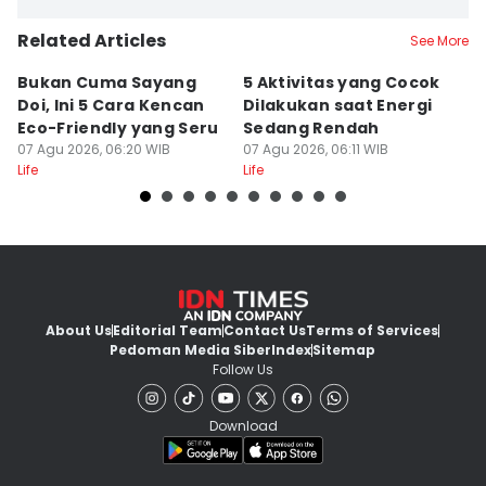
Related Articles
See More
Bukan Cuma Sayang
5 Aktivitas yang Cocok
B
Doi, Ini 5 Cara Kencan
Dilakukan saat Energi
D
Eco-Friendly yang Seru
Sedang Rendah
P
07 Agu 2026, 06:20 WIB
07 Agu 2026, 06:11 WIB
07
Life
Life
Lif
About Us
Editorial Team
Contact Us
Terms of Services
Pedoman Media Siber
Index
Sitemap
Follow Us
Download