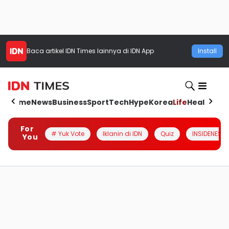
Baca artikel
IDN Times
lainnya di IDN App
Install
Home
News
Business
Sport
Tech
Hype
Korea
Life
Health
Aut
For
# Yuk Vote
Iklanin di IDN
Quiz
INSIDENESIA
You