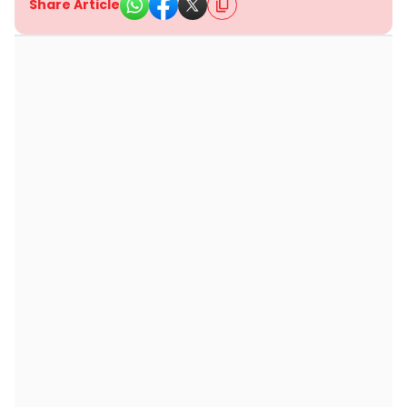
Share Article