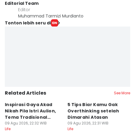
Editorial Team
Editor
Muhammad Tarmizi Murdianto
Tonton lebih seru di
Related Articles
See More
Inspirasi Gaya Akad
5 Tips Biar Kamu Gak
5
Nikah Pila Istri Aulion,
Overthinking setelah
y
Tema Tradisional
Dimarahi Atasan
d
Modern
09 Agu 2026, 22:32 WIB
09 Agu 2026, 22:31 WIB
09
Life
Life
Lif