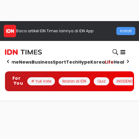
Baca artikel
IDN Times
lainnya di IDN App
Install
Home
News
Business
Sport
Tech
Hype
Korea
Life
Health
Aut
For
# Yuk Vote
Iklanin di IDN
Quiz
INSIDENESIA
You