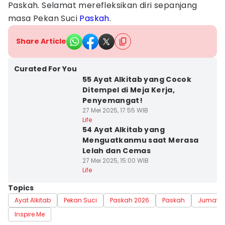
Paskah. Selamat merefleksikan diri sepanjang
masa Pekan Suci
Paskah
.
Share Article
Curated For You
55 Ayat Alkitab yang Cocok
Ditempel di Meja Kerja,
Penyemangat!
27 Mei 2025, 17:55 WIB
Life
54 Ayat Alkitab yang
Menguatkanmu saat Merasa
Lelah dan Cemas
27 Mei 2025, 15:00 WIB
Life
Topics
Ayat Alkitab
Pekan Suci
Paskah 2026
Paskah
Jumat A
Inspire Me