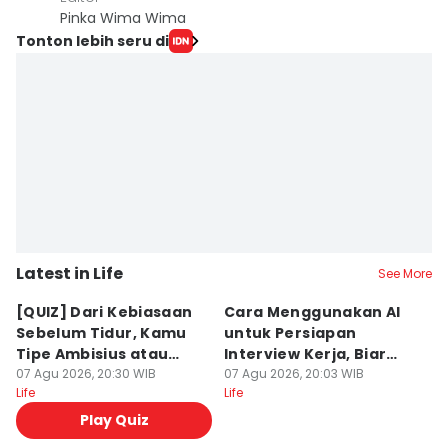
Pinka Wima Wima
Tonton lebih seru di
Latest in Life
See More
[QUIZ] Dari Kebiasaan
Cara Menggunakan AI
[
Sebelum Tidur, Kamu
untuk Persiapan
N
Tipe Ambisius atau
Interview Kerja, Biar
T
Santai?
07 Agu 2026, 20:30 WIB
Makin Siap!
07 Agu 2026, 20:03 WIB
A
07
Life
Life
Lif
Play Quiz