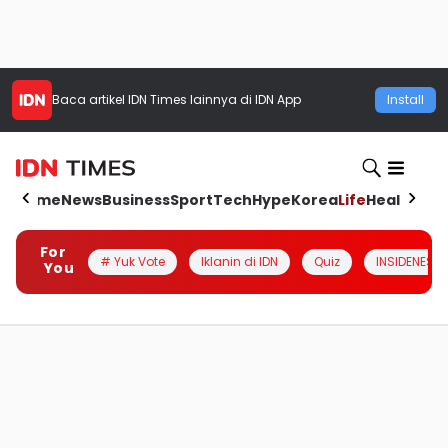
Baca artikel
IDN Times
lainnya di IDN App
Install
Home
News
Business
Sport
Tech
Hype
Korea
Life
Health
Aut
For
# Yuk Vote
Iklanin di IDN
Quiz
INSIDENESIA
You