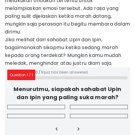
melakukan tindakan tertentu untuk
melampiaskan emosi tersebut. Ada rasa yang
paling sulit dijelaskan ketika marah datang,
mungkin saja perasaan itu begitu membara dalam
dirimu.
Jika melihat dari sahabat Upin dan Ipin,
bagaimanakah sikapmu ketika sedang marah
kepada orang terdekat? Mungkin kamu mudah
meledak, menghindar atau justru diam saja.
0
/
1
quiz has been answered.
Question
1
/
1
Menurutmu, siapakah sahabat Upin
dan Ipin yang paling suka marah?