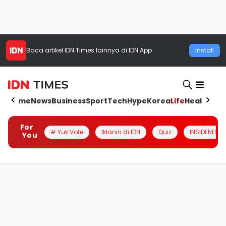
Baca artikel
IDN Times
lainnya di IDN App
Install
Home
News
Business
Sport
Tech
Hype
Korea
Life
Health
Aut
For
# Yuk Vote
Iklanin di IDN
Quiz
INSIDENESIA
You