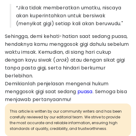
“Jika tidak memberatkan umatku, niscaya
akan kuperintahkan untuk bersiwak
(menyikat gigi) setiap kali akan beruwudu."
Sehingga, demi kehati-hatian saat sedang puasa,
hendaknya kamu menggosok gigi dahulu sebelum
waktu imsak. Kemudian, di siang hari cukup
dengan kayu siwak (
arok
) atau dengan sikat gigi
tanpa pasta gigi, serta hindari berkumur
berlebihan.
Demikianlah penjelasan mengenai hukum
menggosok gigi saat sedang
puasa
. Semoga bisa
menjawab pertanyaanmu!
This article is written by our community writers and has been
carefully reviewed by our editorial team. We strive to provide
the most accurate and reliable information, ensuring high
standards of quality, credibility, and trustworthiness.