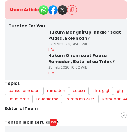
Share Article
Curated For You
Hukum Menghirup Inhaler saat
Puasa, Bolehkah?
02 Mar 2026, 14:40 WIB
Life
Hukum Onani saat Puasa
Ramadan, Batal atau Tidak?
25 Feb 2026, 10:02 WIB
Life
Topics
puasa ramadan
ramadan
puasa
sikat gigi
gigi
Update me
Educate me
Ramadan 2026
Ramadan 1447 
Editorial Team
Editor
Tonton lebih seru di
Muhammad Tarmizi Murdianto