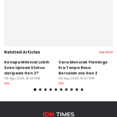
Editor
Delvia Y Oktaviani
Related Articles
See More
Kenapa Milenial Lebih
Cara Menolak Flamingo
5 
Suka Upload Status
Era Tanpa Rasa
P
daripada Gen Z?
Bersalah ala Gen Z
D
08 Agu 2026, 18:28 WIB
08 Agu 2026, 18:03 WIB
08
Life
Life
Lif