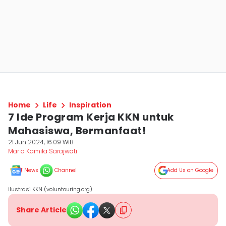
Home
Life
Inspiration
7 Ide Program Kerja KKN untuk
Mahasiswa, Bermanfaat!
21 Jun 2024, 16:09 WIB
Mar a Kamila Sarajwati
News
Channel
Add Us on Google
ilustrasi KKN (voluntouring.org)
Share Article