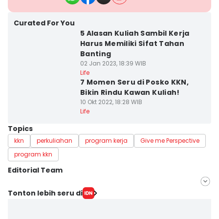
Curated For You
5 Alasan Kuliah Sambil Kerja
Harus Memiliki Sifat Tahan
Banting
02 Jan 2023, 18:39 WIB
Life
7 Momen Seru di Posko KKN,
Bikin Rindu Kawan Kuliah!
10 Okt 2022, 18:28 WIB
Life
Topics
kkn
perkuliahan
program kerja
Give me Perspective
program kkn
Editorial Team
Editor
Tonton lebih seru di
Debby Utomo