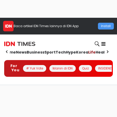
Baca artikel
IDN Times
lainnya di IDN App
Install
Home
News
Business
Sport
Tech
Hype
Korea
Life
Health
Aut
For
# Yuk Vote
Iklanin di IDN
Quiz
INSIDENESIA
You