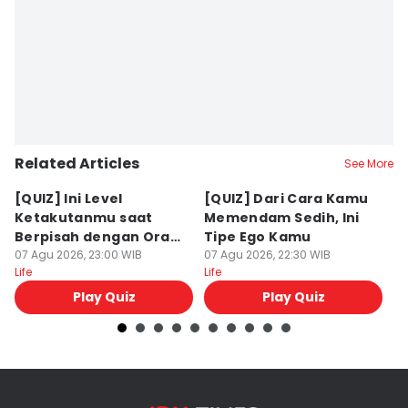
Editor
Delvia Y Oktaviani
Related Articles
See More
[QUIZ] Ini Level
[QUIZ] Dari Cara Kamu
[Q
Ketakutanmu saat
Memendam Sedih, Ini
Up
Berpisah dengan Orang
Tipe Ego Kamu
K
Lain
07 Agu 2026, 23:00 WIB
07 Agu 2026, 22:30 WIB
07
Life
Life
Lif
Play Quiz
Play Quiz