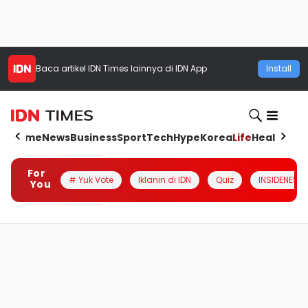
Baca artikel
IDN Times
lainnya di IDN App
Install
Home
News
Business
Sport
Tech
Hype
Korea
Life
Health
Aut
For
# Yuk Vote
Iklanin di IDN
Quiz
INSIDENESIA
You