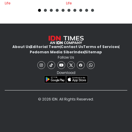
Life
Life
Lif
About Us
Editorial Team
Contact Us
Terms of Services
Pedoman Media Siber
Index
Sitemap
Follow Us
Download
© 2026 IDN. All Rights Reserved.