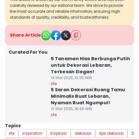
carefully reviewed by our editorial team. We strive to provide
the most accurate and reliable information, ensuring high
standards of quality, credibility, and trustworthiness.
Share Article
Curated For You
5 Tanaman Hias Berbunga Putih
untuk Dekorasi Lebaran,
Terkesan Elegan!
14 Mar 2026, 10:25 WIB
Life
5 Saran Dekorasi Ruang Tamu
Minimalis Buat Lebaran,
Nyaman Buat Ngumpul!
10 Mar 2026, 18:46 WIB
Life
Topics
life
inspiration
Inspirasi
dekorasi
tips dekorasi
Dek