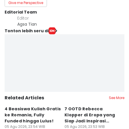
Give me Perspective
Editorial Team
Editor
Agsa Tian
Tonton lebih seru di
Related Articles
See More
4 Beasiswa Kuliah Gratis
7 OOTD Rebecca
B
ke Romania, Fully
Klopper di Eropa yang
A
Funded hingga Lulus!
Siap Jadi Inspirasi
P
05 Agu 2026, 23:54 WIB
Summer Look
05 Agu 2026, 23:53 WIB
B
05