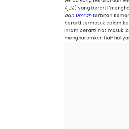
verba yang berasal dari v
يُحْرِمُ) yang berarti 'me
dan
Umrah
terbitan Kemen
berarti termasuk dalam ke
ihram berarti niat masuk i
mengharamkan hal-hal yan