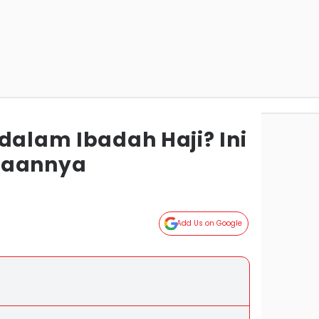
dalam Ibadah Haji? Ini
naannya
Add Us on Google