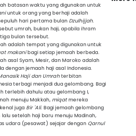
ah batasan waktu yang digunakan untuk
ani
untuk orang yang berhaji adalah
epuluh hari pertama bulan
Dzulhijjah
.
ebut umrah, bukan haji, apabila ihram
tiga bulan tersebut.
ah adalah tempat yang digunakan untuk
at makani
bagi setiap jemaah berbeda.
ah asal Syam, Mesir, dan Maroko adalah
da dengan jemaah haji asal Indonesia.
Manasik Haji dan Umrah
terbitan
nesia terbagi menjadi dua gelombang. Bagi
h terlebih dahulu atau gelombang I,
inah menuju Makkah,
miqat
mereka
kenal juga
Bir 'Ali
. Bagi jemaah gelombang
 lalu setelah haji baru menuju Madinah,
as udara (pesawat) sejajar dengan
Qarnul