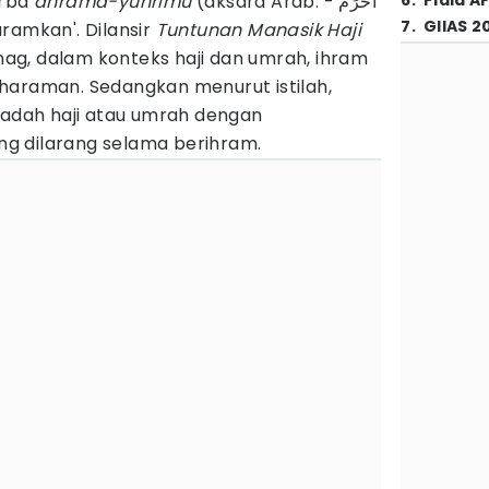
erba
ahrama-yuhrimu
(aksara Arab: أَحْرَمَ -
6
.
Piala A
7
.
GIIAS 2
ngharamkan'. Dilansir
Tuntunan Manasik Haji
ag, dalam konteks haji dan umrah, ihram
haraman. Sedangkan menurut istilah,
badah haji atau umrah dengan
g dilarang selama berihram.