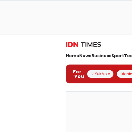
Home
News
Business
Sport
Te
For
# Yuk Vote
Iklanin
You