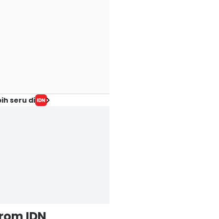
ih seru di
from IDN