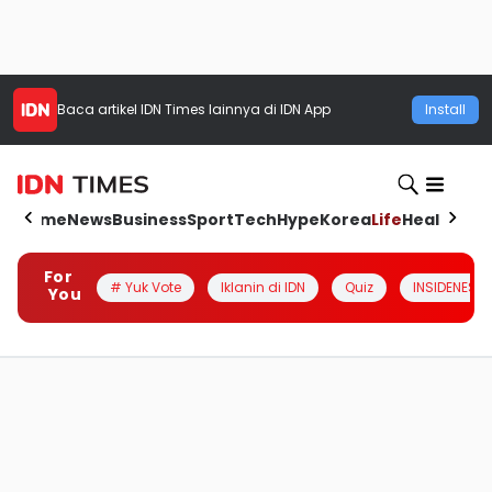
Baca artikel
IDN Times
lainnya di IDN App
Install
Home
News
Business
Sport
Tech
Hype
Korea
Life
Health
Aut
For
# Yuk Vote
Iklanin di IDN
Quiz
INSIDENESIA
You