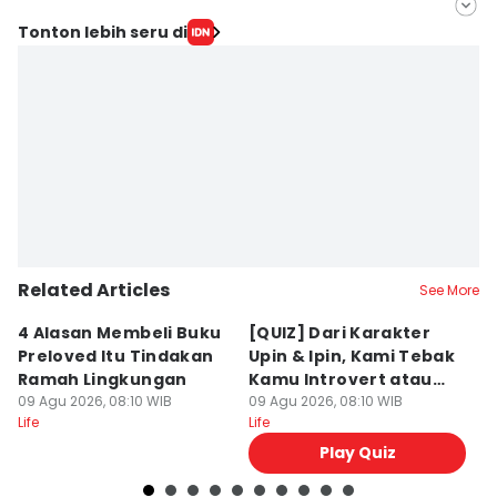
Editor
Tonton lebih seru di
Muhammad Tarmizi Murdianto
Editor
Nafi Khoiriyah
Related Articles
See More
4 Alasan Membeli Buku
[QUIZ] Dari Karakter
R
Preloved Itu Tindakan
Upin & Ipin, Kami Tebak
S
Ramah Lingkungan
Kamu Introvert atau
F
09 Agu 2026, 08:10 WIB
Extrovert
09 Agu 2026, 08:10 WIB
O
09
Life
Life
Lif
T
Play Quiz