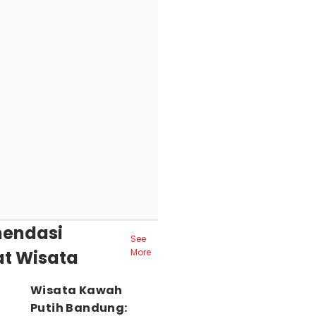
endasi
See
t Wisata
More
Wisata Kawah
Putih Bandung: