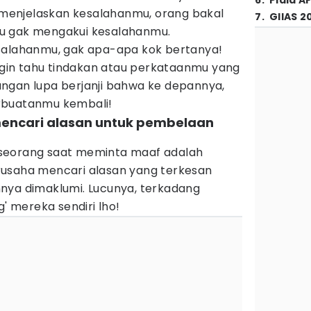
6
.
Piala A
enjelaskan kesalahanmu, orang bakal
7
.
GIIAS 2
u gak mengakui kesalahanmu.
salahanmu, gak apa-apa kok bertanya!
in tahu tindakan atau perkataanmu yang
ngan lupa berjanji bahwa ke depannya,
rbuatanmu kembali!
encari alasan untuk pembelaan
seorang saat meminta maaf adalah
rusaha mencari alasan yang terkesan
nya dimaklumi. Lucunya, terkadang
g' mereka sendiri lho!