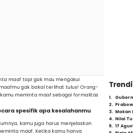
ta maaf tapi gak mau mengakui
Trendi
aafmu gak bakal terlihat tulus! Orang-
kamu meminta maaf sebagai formalitas
1
.
Gubern
2
.
Prabow
secara spesifik apa kesalahanmu
3
.
Makan B
4
.
Nilai T
elumnya, kamu juga harus menjelaskan
5
.
17 Agus
meminta maaf. Ketika kamu hanya