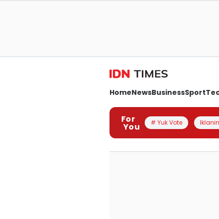
Home
News
Business
Sport
Te
For
# Yuk Vote
Iklanin
You