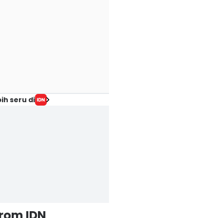
ih seru di
from IDN