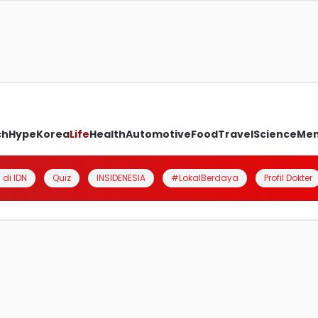
ch
Hype
Korea
Life
Health
Automotive
Food
Travel
Science
Me
 di IDN
Quiz
INSIDENESIA
#LokalBerdaya
Profil Dokter