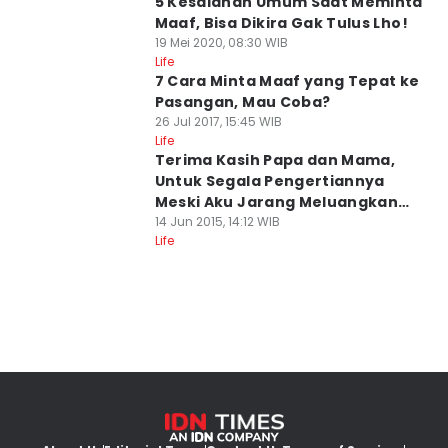
5 Kesalahan Umum Saat Meminta
Maaf, Bisa Dikira Gak Tulus Lho!
19 Mei 2020, 08:30 WIB
Life
7 Cara Minta Maaf yang Tepat ke
Pasangan, Mau Coba?
26 Jul 2017, 15:45 WIB
Life
Terima Kasih Papa dan Mama,
Untuk Segala Pengertiannya
Meski Aku Jarang Meluangkan
Waktu Untukmu
14 Jun 2015, 14:12 WIB
Life