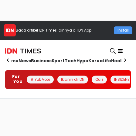
Baca artikel
IDN Times
lainnya di IDN App
Install
Home
News
Business
Sport
Tech
Hype
Korea
Life
Health
Aut
For
# Yuk Vote
Iklanin di IDN
Quiz
INSIDENESIA
You