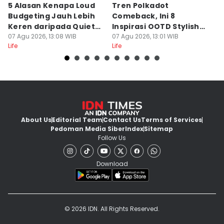
5 Alasan Kenapa Loud
Tren Polkadot
B
Budgeting Jauh Lebih
Comeback, Ini 8
G
Keren daripada Quiet
Inspirasi OOTD Stylish
P
Luxury
07 Agu 2026, 13:08 WIB
ala Inas Rana
07 Agu 2026, 13:01 WIB
P
07
Life
Life
Lif
About Us
Editorial Team
Contact Us
Terms of Services
Pedoman Media Siber
Index
Sitemap
Follow Us
Download
© 2026 IDN. All Rights Reserved.