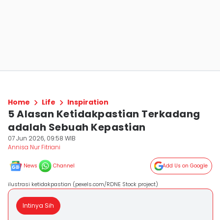
Home
Life
Inspiration
5 Alasan Ketidakpastian Terkadang
adalah Sebuah Kepastian
07 Jun 2026, 09:58 WIB
Annisa Nur Fitriani
News
Channel
Add Us on Google
ilustrasi ketidakpastian (pexels.com/RDNE Stock project)
Intinya Sih