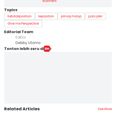
Business
Topics
Ketidakpastian
kepastian
prinsip hidup
pola pikir
Give me Perspective
Editorial Team
Editor
Debby Utomo
Tonton lebih seru di
Related Articles
See More