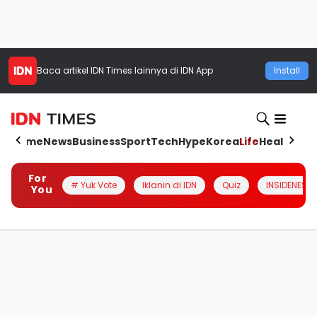
Baca artikel
IDN Times
lainnya di IDN App
Install
Home
News
Business
Sport
Tech
Hype
Korea
Life
Health
Aut
For
# Yuk Vote
Iklanin di IDN
Quiz
INSIDENESIA
You