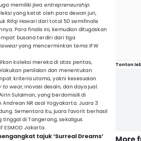
 juga memiliki jiwa
entrepreneurship
.
eksi yang ketat oleh para dewan juri,
suk Rifqi Hawari dari total 50 semifinalis
nya. Para finalis ini, kemudian ditugaskan
pat busana terdiri dari tiga
swear
yang mencerminkan tema IFW
lkan koleksi mereka di atas pentas,
Tonton leb
elakukan penilaian dan menentukan
at kriteria utama, yakni kesesuaian
 to wear,
inovasi desain, dan daya jual.
 Airin Sulaiman, yang berdomisili di
eh Andrean NR asal Yogyakarta. Juara 3
ung. Sementara itu, juara favorit berhasil
g tinggal di Tangerang, sekaligus
f ESMOD Jakarta.
 mengangkat tajuk ‘Surreal Dreams’
More 