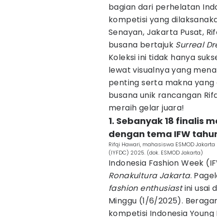
bagian dari perhelatan In
kompetisi yang dilaksanak
Senayan, Jakarta Pusat, Ri
busana bertajuk
Surreal D
Koleksi ini tidak hanya suk
lewat visualnya yang menari
penting serta makna yang 
busana unik rancangan Rif
meraih gelar juara!
1. Sebanyak 18 finalis
dengan tema IFW tahun
Rifqi Hawari, mahasiswa ESMOD Jakarta r
(IYFDC) 2025. (dok. ESMOD Jakarta)
Indonesia Fashion Week (
Ronakultura Jakarta
. Page
fashion enthusiast
ini usai
Minggu (1/6/2025). Beraga
kompetisi Indonesia Young 