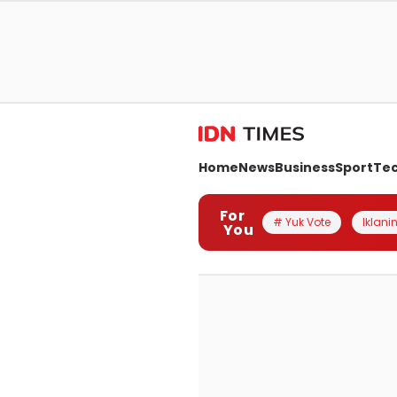
Home
News
Business
Sport
Te
For
# Yuk Vote
Iklanin
You