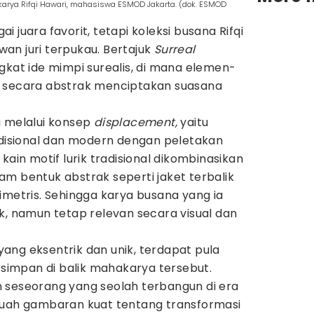
' karya Rifqi Hawari, mahasiswa ESMOD Jakarta. (dok. ESMOD
 juara favorit, tetapi koleksi busana Rifqi
an juri terpukau. Bertajuk
Surreal
gkat ide mimpi surealis, di mana elemen-
n secara abstrak menciptakan suasana
a melalui konsep
displacement,
yaitu
isional dan modern dengan peletakan
kain motif lurik tradisional dikombinasikan
m bentuk abstrak seperti jaket terbalik
imetris. Sehingga karya busana yang ia
k, namun tetap relevan secara visual dan
ang eksentrik dan unik, terdapat pula
impan di balik mahakarya tersebut.
 seseorang yang seolah terbangun di era
buah gambaran kuat tentang transformasi