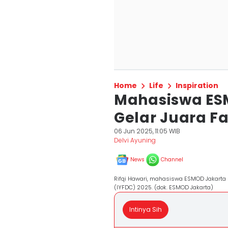
Home
Life
Inspiration
Mahasiswa ES
Gelar Juara Fa
06 Jun 2025, 11:05 WIB
Delvi Ayuning
News
Channel
Rifqi Hawari, mahasiswa ESMOD Jakarta r
(IYFDC) 2025. (dok. ESMOD Jakarta)
Intinya Sih