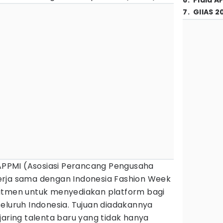
6
.
Piala A
7
.
GIIAS 2
 APPMI (Asosiasi Perancang Pengusaha
erja sama dengan Indonesia Fashion Week
itmen untuk menyediakan platform bagi
eluruh Indonesia. Tujuan diadakannya
jaring talenta baru yang tidak hanya