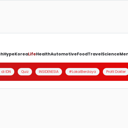
ch
Hype
Korea
Life
Health
Automotive
Food
Travel
Science
Me
 di IDN
Quiz
INSIDENESIA
#LokalBerdaya
Profil Dokter