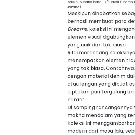
Koleksi busana bertajuk 'Surreal Dreams
Jakarta)
Meskipun dinobatkan sebagai
berhasil membuat para dew
Dreams,
koleksi ini mengan
elemen visual digabungka
yang unik dan tak biasa.
Rifqi merancang koleksiny
menempatkan elemen trad
yang tak biasa. Contohnya, 
dengan material denim dala
atau lengan yang dibuat as
ciptakan pun tergolong uni
naratif.
Di samping rancangannya y
makna mendalam yang ters
Koleksi ini menggambarkan
modern dari masa lalu, se