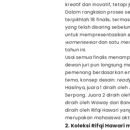
kreatif dan inovatif, tetapi
Dalam rangkaian proses sel
terpilihlah 18 finalis, terma
yang telah disaring sebelum
untuk mempresentasikan em
womenswear
dan satu
men
tahun ini.
Usai semua finalis menampi
dewan juri pun langsung m
pemenang berdasarkan emp
tema, konsep desain:
ready
Hasilnya, juara 1 diraih oleh
Serpong. Juara 2 diraih ol
diraih oleh Waway dari Band
diraih oleh Rifqi Hawari yan
merupakan mahasiswa akti
2. Koleksi Rifqi Hawari