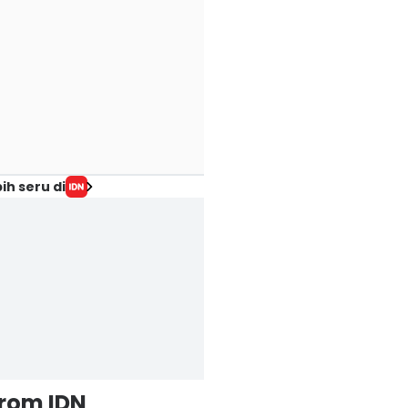
ih seru di
from IDN