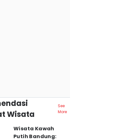
endasi
See
t Wisata
More
Wisata Kawah
Putih Bandung: