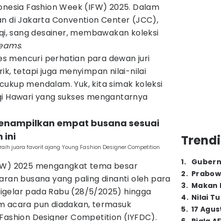
donesia Fashion Week (IFW) 2025. Dalam
an di Jakarta Convention Center (JCC),
fqi, sang desainer, membawakan koleksi
reams
.
ses mencuri perhatian para dewan juri
k, tetapi juga menyimpan nilai-nilai
cukup mendalam. Yuk, kita simak koleksi
qi Hawari yang sukses mengantarnya
 menampilkan empat busana sesuai
 ini
Trendi
aih juara favorit ajang Young Fashion Designer Competition
1
.
Gubern
IFW) 2025 mengangkat tema besar
2
.
Prabow
laran busana yang paling dinanti oleh para
3
.
Makan B
 digelar pada Rabu (28/5/2025) hingga
4
.
Nilai T
m acara pun diadakan, termasuk
5
.
17 Agus
Fashion Designer Competition (IYFDC).