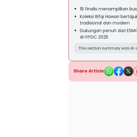
18 finalis menampilkan bu
Koleksi Rifqi Hawari bert
tradisional dan modern
Dukungan penuh dari ESM
di IYFDC 2025
This section summary was AI-a
Share Article