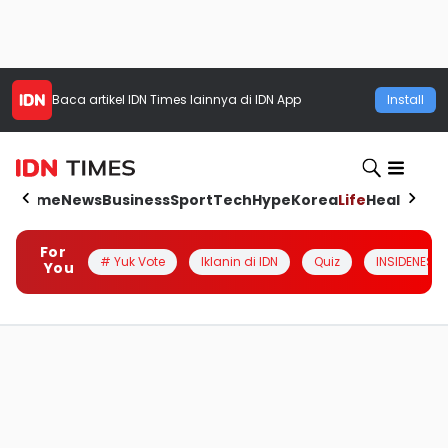
Baca artikel
IDN Times
lainnya di IDN App
Install
Home
News
Business
Sport
Tech
Hype
Korea
Life
Health
Aut
For
# Yuk Vote
Iklanin di IDN
Quiz
INSIDENESIA
You