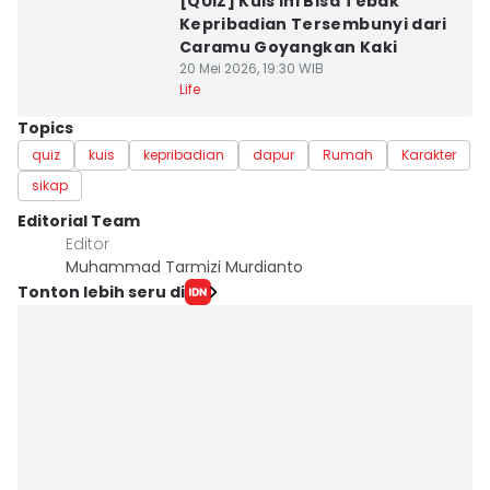
[QUIZ] Kuis Ini Bisa Tebak
Kepribadian Tersembunyi dari
Caramu Goyangkan Kaki
20 Mei 2026, 19:30 WIB
Life
Topics
quiz
kuis
kepribadian
dapur
Rumah
Karakter
sikap
Editorial Team
Editor
Muhammad Tarmizi Murdianto
Tonton lebih seru di