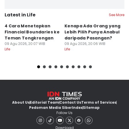
Latest in Life
See More
4 Cara Menetapkan
Kenapa Ada Orang yang
K
Financial Boundaries ke
Lebih Pilih Punya Anabul
S
Teman Tongkrongan
daripada Pasangan?
F
09 Agu 2026, 20:07 WIB
09 Agu 2026, 20:06 WIB
A
09
Life
Life
Lif
About Us
Editorial Team
Contact Us
Terms of Services
Pedoman Media Siber
Index
Sitemap
Follow Us
Download