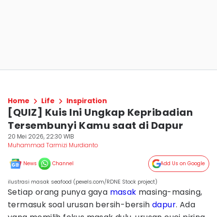
Home
Life
Inspiration
[QUIZ] Kuis Ini Ungkap Kepribadian
Tersembunyi Kamu saat di Dapur
20 Mei 2026, 22:30 WIB
Muhammad Tarmizi Murdianto
News
Channel
Add Us on Google
ilustrasi masak seafood (pexels.com/RDNE Stock project)
Setiap orang punya gaya
masak
masing-masing,
termasuk soal urusan bersih-bersih
dapur
. Ada