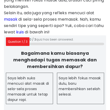
yang memilih fokus masak dulu, urusan cuci piring
belakangan.
Selain itu, ada juga yang refleks mencuci alat
masak
di sela-sela proses memasak. Nah, kamu
sendiri tipe yang seperti apa? Yuk, coba cari tahu
lewat
kuis
di bawah ini!
0
/
3
quiz has been answered.
Question
1
/
3
Bagaimana kamu biasanya
menghadapi tugas memasak dan
membersihkan dapur?
Saya lebih suka
Saya lebih fokus masak
mencuci alat masak di
dulu, baru
sela-sela proses
membersihkan setelah
memasak untuk tetap
selesai.
dapur rapi.