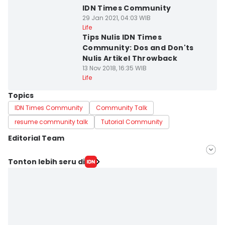
IDN Times Community
29 Jan 2021, 04:03 WIB
Life
Tips Nulis IDN Times
Community: Dos and Don'ts
Nulis Artikel Throwback
13 Nov 2018, 16:35 WIB
Life
Topics
IDN Times Community
Community Talk
resume community talk
Tutorial Community
Editorial Team
Editor
Tonton lebih seru di
Indra Zakaria
Editor
Arifina Budi A.