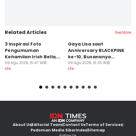
Related Articles
See More
3 Inspirasi Foto
Gaya Lisa saat
C
Pengumuman
Anniversary BLACKPINK
y
Kehamilan Irish Bella,
ke-10, Busananya
H
Berhias Doodle Unik
09 Agu 2026, 15:47 WIB
Ekstra!
09 Agu 2026, 15:35 WIB
09
Life
Life
Lif
About Us
Editorial Team
Contact Us
Terms of Services
Pedoman Media Siber
Index
Sitemap
Follow Us