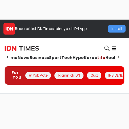
Baca artikel
IDN Times
lainnya di IDN App
Install
Home
News
Business
Sport
Tech
Hype
Korea
Life
Health
Aut
For
# Yuk Vote
Iklanin di IDN
Quiz
INSIDENESIA
You