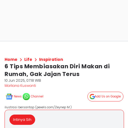
Home
Life
Inspiration
6 Tips Membiasakan Diri Makan di
Rumah, Gak Jajan Terus
10 Jun 2025, 07:18 WIB
Marliana Kuswanti
News
Channel
Add Us on Google
ilustrasi bersantap (pexels.com/Zeynep M.)
Intinya Sih