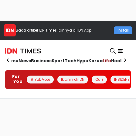
Baca artikel
IDN Times
lainnya di IDN App
Install
Home
News
Business
Sport
Tech
Hype
Korea
Life
Health
Aut
For
# Yuk Vote
Iklanin di IDN
Quiz
INSIDENESIA
You