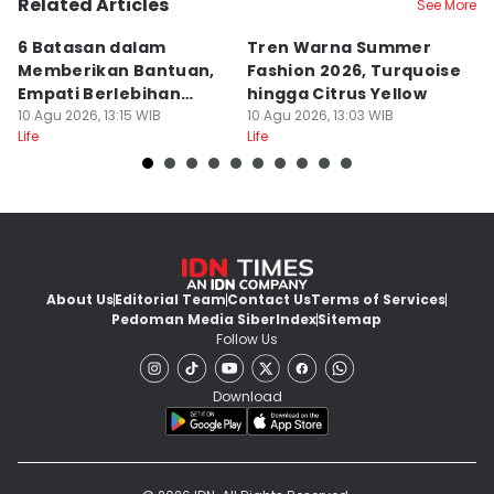
Related Articles
See More
6 Batasan dalam
Tren Warna Summer
5 
Memberikan Bantuan,
Fashion 2026, Turquoise
D
Empati Berlebihan
hingga Citrus Yellow
T
Kurang Tepat
10 Agu 2026, 13:15 WIB
10 Agu 2026, 13:03 WIB
10
Life
Life
Lif
About Us
Editorial Team
Contact Us
Terms of Services
Pedoman Media Siber
Index
Sitemap
Follow Us
Download