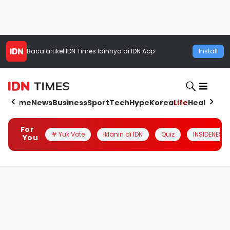
Baca artikel
IDN Times
lainnya di IDN App
Install
Home
News
Business
Sport
Tech
Hype
Korea
Life
Health
Aut
For
# Yuk Vote
Iklanin di IDN
Quiz
INSIDENESIA
You