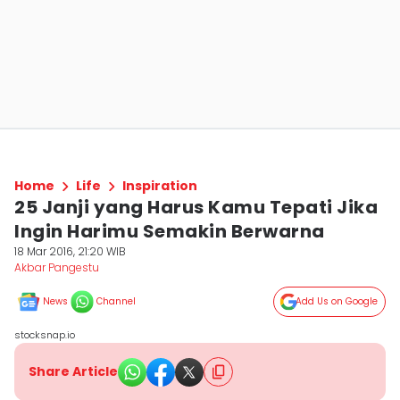
Home
Life
Inspiration
25 Janji yang Harus Kamu Tepati Jika
Ingin Harimu Semakin Berwarna
18 Mar 2016, 21:20 WIB
Akbar Pangestu
News
Channel
Add Us on Google
stocksnap.io
Share Article