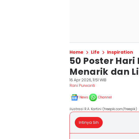
Home
Life
Inspiration
50 Poster Hari
Menarik dan 
16 Apr 2026, 11:51 WIB
Rani Purwanti
News
Channel
ilustrasi R.A. Kartini (freepik.com/freepik)
Intinya Sih