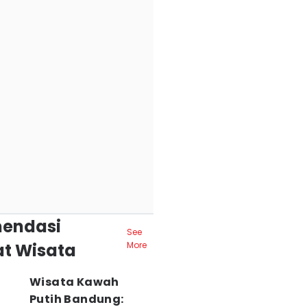
endasi
See
t Wisata
More
Wisata Kawah
Putih Bandung: