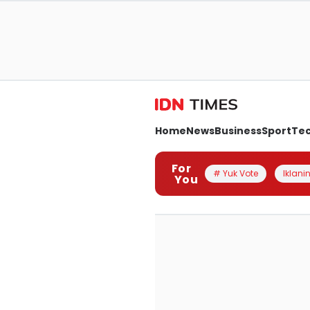
Home
News
Business
Sport
Te
For
# Yuk Vote
Iklanin
You