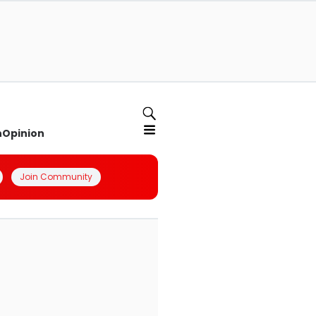
n
Opinion
Join Community