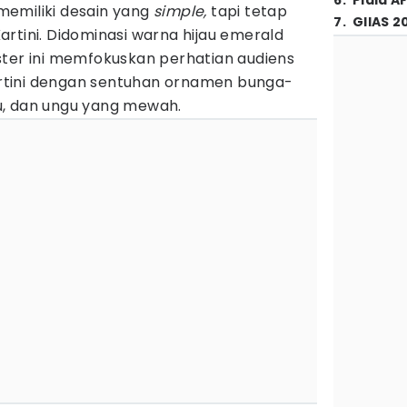
6
.
Piala A
i memiliki desain yang
simple,
tapi tetap
7
.
GIIAS 2
rtini. Didominasi warna hijau emerald
ster ini memfokuskan perhatian audiens
Kartini dengan sentuhan ornamen bunga-
u, dan ungu yang mewah.