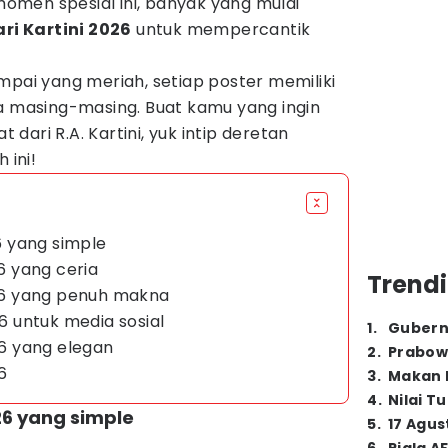
 momen spesial ini, banyak yang mulai
ri Kartini 2026
untuk mempercantik
pai yang meriah, setiap poster memiliki
ya masing-masing. Buat kamu yang ingin
ari R.A. Kartini, yuk intip deretan
 ini!
26 yang simple
26 yang ceria
Trendi
2026 yang penuh makna
26 untuk media sosial
1
.
Gubern
26 yang elegan
2
.
Prabow
26
3
.
Makan B
4
.
Nilai T
026 yang simple
5
.
17 Agus