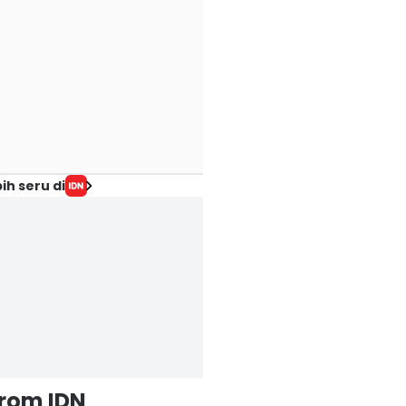
ih seru di
from IDN