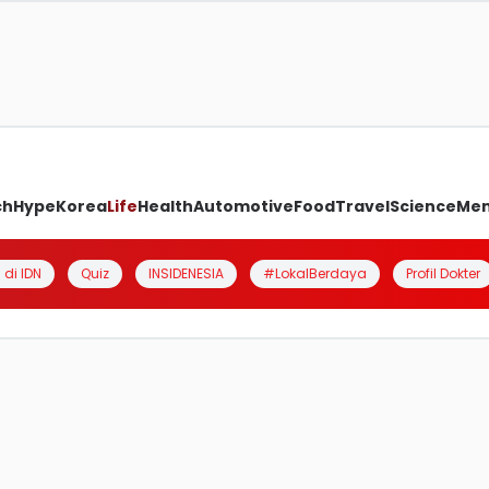
ch
Hype
Korea
Life
Health
Automotive
Food
Travel
Science
Me
 di IDN
Quiz
INSIDENESIA
#LokalBerdaya
Profil Dokter