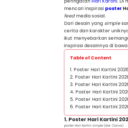
peringatan
Hari Kartini
. Di
mencari inspirasi
poster
Ha
feed
media sosial.
Dari desain yang
simple
sam
cerita dan karakter unikn
ikut menyebarkan semangat d
inspirasi desainnya di bawah
Table of Content
1. Poster Hari Kartini 20
2. Poster Hari Kartini 20
3. Poster Hari Kartini 
4. Poster Hari Kartini 20
5. Poster Hari Kartini 20
6. Poster Hari Kartini 20
1. Poster Hari Kartini 2
poster Hari Kartini simple (dok. Canva)