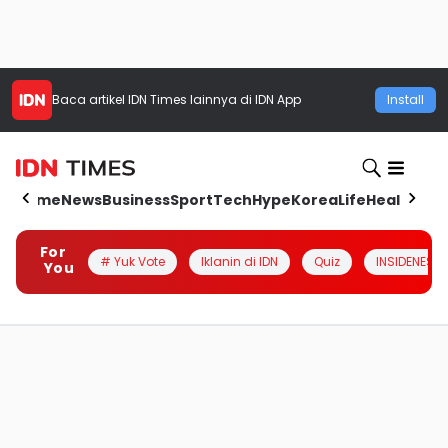
Baca artikel
IDN Times
lainnya di IDN App
Install
Home
News
Business
Sport
Tech
Hype
Korea
Life
Health
Aut
For
# Yuk Vote
Iklanin di IDN
Quiz
INSIDENESIA
You