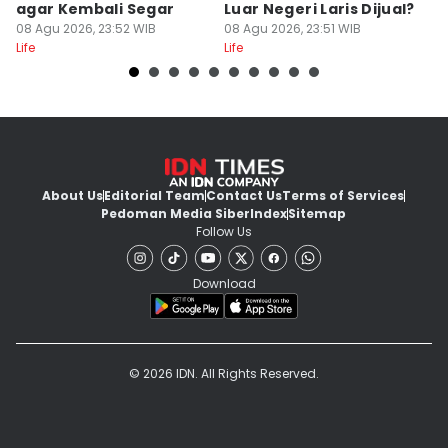
agar Kembali Segar
Luar Negeri Laris Dijual?
T
08 Agu 2026, 23:52 WIB
08 Agu 2026, 23:51 WIB
M
08
Life
Life
Lif
About Us
Editorial Team
Contact Us
Terms of Services
Pedoman Media Siber
Index
Sitemap
Follow Us
Download
© 2026 IDN. All Rights Reserved.