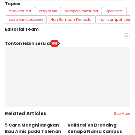
Topics
anak muda
Inspire Me
sumpah pemuda
Upacara
ha
susunan upacara
Hari Sumpah Pemuda
hari sumpah pem
Editorial Team
Editor
Tonton lebih seru di
Pinka Wima Wima
Editor
Delvia Y Oktaviani
Related Articles
See More
5 Cara Menghilangkan
Validasi Vs Branding:
6
Bau Amis pada Talenan
Kenapa Nama Kampus
F