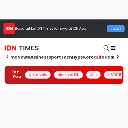
Baca artikel
IDN Times
lainnya di IDN App
Install
Home
News
Business
Sport
Tech
Hype
Korea
Life
Health
Aut
For
# Yuk Vote
Iklanin di IDN
Quiz
INSIDENESIA
You