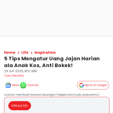
Home
Life
Inspiration
5 Tips Mengatur Uang Jajan Harian
ala Anak Kos, Anti Bokek!
29 Jun 2025, 18:12 WIB
Tiara Merdika
News
Channel
Add Us on Google
ilustrasi membuat rencana keuangan (freepik.com/syda productions)
Intinya Sih