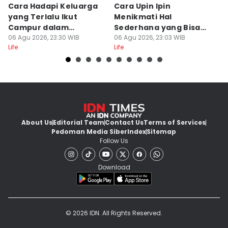
Cara Hadapi Keluarga
Cara Upin Ipin
7 
yang Terlalu Ikut
Menikmati Hal
F
Campur dalam
Sederhana yang Bisa
b
Persiapan Nikah
06 Agu 2026, 23:30 WIB
Ditiru oleh Gen Z
06 Agu 2026, 23:03 WIB
A
06
Life
Life
Lif
About Us
Editorial Team
Contact Us
Terms of Services
Pedoman Media Siber
Index
Sitemap
Follow Us
Download
© 2026 IDN. All Rights Reserved.