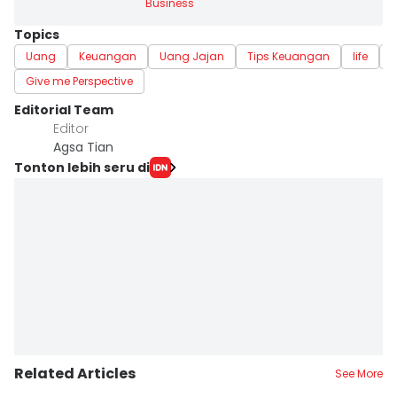
Business
Topics
Uang
Keuangan
Uang Jajan
Tips Keuangan
life
i
Give me Perspective
Editorial Team
Editor
Agsa Tian
Tonton lebih seru di
Related Articles
See More