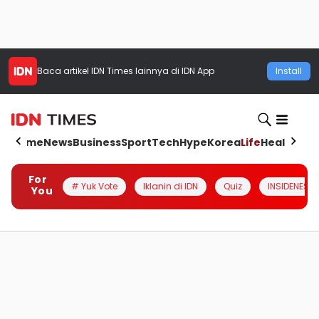
Baca artikel
IDN Times
lainnya di IDN App
Install
Home
News
Business
Sport
Tech
Hype
Korea
Life
Health
Aut
For
# Yuk Vote
Iklanin di IDN
Quiz
INSIDENESIA
You