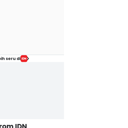
ih seru di
from IDN