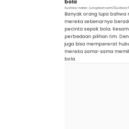
bola
Ilustrasi nobar. (unsplash.com/Gustavo F
Banyak orang lupa bahwa
mereka sebenarnya berada
pecinta sepak bola. Kesama
perbedaan pilihan tim. Den
juga bisa mempererat hub
mereka sama-sama memilik
bola.