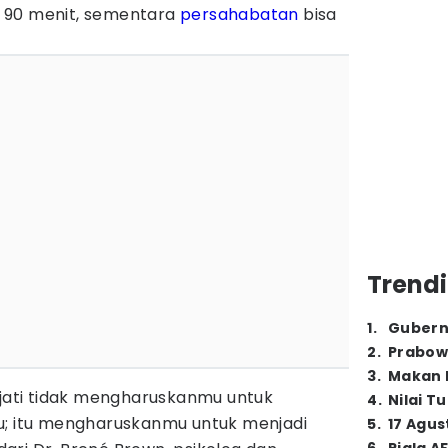
 90 menit, sementara
persahabatan
bisa
Trendi
1
.
Gubern
2
.
Prabow
3
.
Makan B
ejati tidak mengharuskanmu untuk
4
.
Nilai T
u; itu mengharuskanmu untuk menjadi
5
.
17 Agus