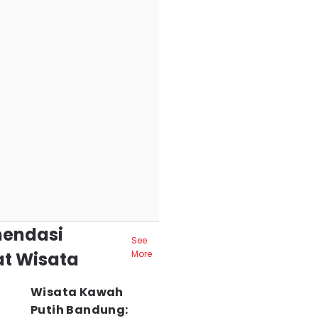
endasi
See
t Wisata
More
Wisata Kawah
Putih Bandung: