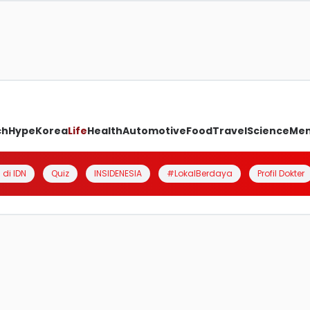
ch
Hype
Korea
Life
Health
Automotive
Food
Travel
Science
Me
 di IDN
Quiz
INSIDENESIA
#LokalBerdaya
Profil Dokter