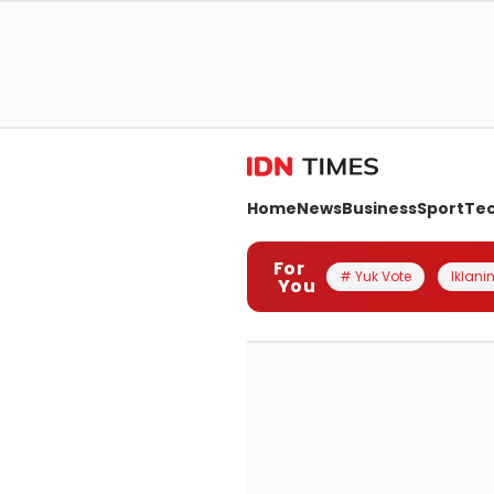
Home
News
Business
Sport
Te
For
# Yuk Vote
Iklanin
You