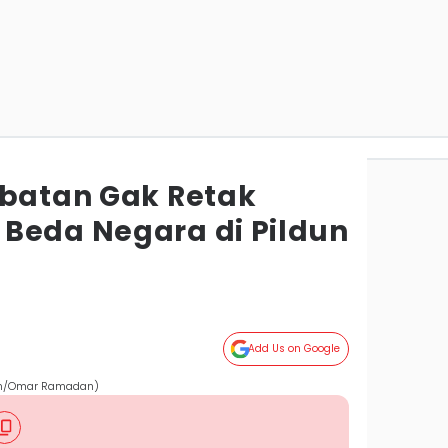
abatan Gak Retak
Beda Negara di Pildun
Add Us on Google
com/Omar Ramadan)