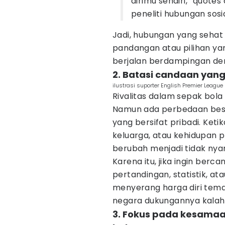
dirimu sendiri,” quotes
peneliti hubungan sos
Jadi, hubungan yang sehat
pandangan atau pilihan ya
berjalan berdampingan de
2. Batasi candaan yang
ilustrasi suporter English Premier Leag
Rivalitas dalam sepak bol
Namun ada perbedaan besa
yang bersifat pribadi. Ket
keluarga, atau kehidupan p
berubah menjadi tidak ny
Karena itu, jika ingin berc
pertandingan, statistik, a
menyerang harga diri tema
negara dukungannya kalah
3. Fokus pada kesama