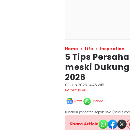
Home
Life
Inspiration
5 Tips Persah
meski Dukung 
2026
08 Jun 2026, 14:45 WIB
Robertus Ari
News
Channel
Ilustrasi penonton sepak bola (pexels.
Share Article