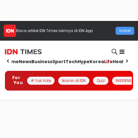
Baca artikel
IDN Times
lainnya di IDN App
Install
Home
News
Business
Sport
Tech
Hype
Korea
Life
Health
Aut
For
# Yuk Vote
Iklanin di IDN
Quiz
INSIDENESIA
You