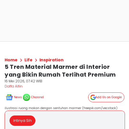
Home
Life
Inspiration
5 Tren Material Marmer di Interior
yang Bikin Rumah Terlihat Premium
16 Mei 2026, 07:42 WIB
Daffa Alfin
News
Channel
Add Us on Google
ilustrasi ruang makan dengan sentuhan marmer (freepik.com/vecstock)
Intinya Sih