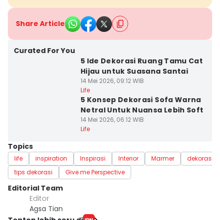
Share Article
Curated For You
5 Ide Dekorasi Ruang Tamu Cat
Hijau untuk Suasana Santai
14 Mei 2026, 09:12 WIB
Life
5 Konsep Dekorasi Sofa Warna
Netral Untuk Nuansa Lebih Soft
14 Mei 2026, 06:12 WIB
Life
Topics
life
inspiration
Inspirasi
Interior
Marmer
dekorasi
tips dekorasi
Give me Perspective
Editorial Team
Editor
Agsa Tian
Tonton lebih seru di