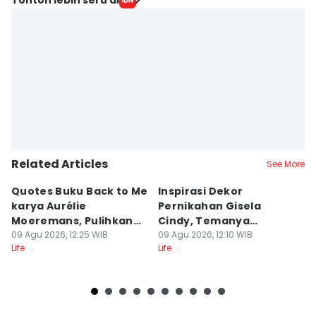
Related Articles
See More
Quotes Buku Back to Me
Inspirasi Dekor
[
karya Aurélie
Pernikahan Gisela
P
Moeremans, Pulihkan
Cindy, Temanya
S
Luka Terdalam
09 Agu 2026, 12:25 WIB
Romantic Garden!
09 Agu 2026, 12:10 WIB
I
09
Life
Life
Lif