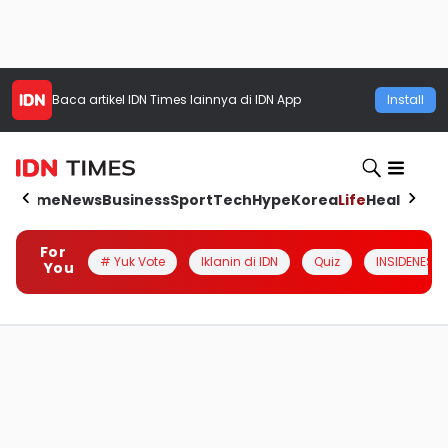
Baca artikel
IDN Times
lainnya di IDN App
Install
Home
News
Business
Sport
Tech
Hype
Korea
Life
Health
Aut
For
# Yuk Vote
Iklanin di IDN
Quiz
INSIDENESIA
You