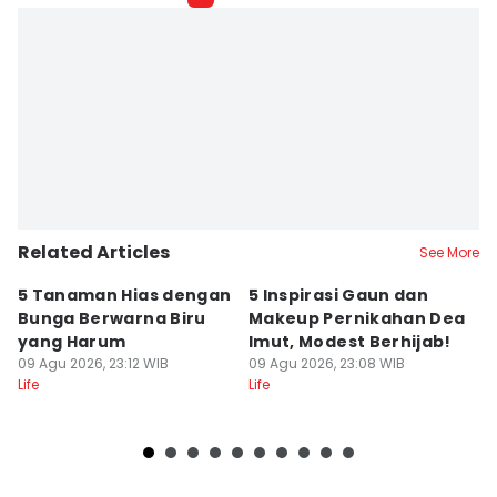
Sierra Citra
Editor
Pinka Wima Wima
Related Articles
See More
5 Tanaman Hias dengan
5 Inspirasi Gaun dan
I
Bunga Berwarna Biru
Makeup Pernikahan Dea
Pi
yang Harum
Imut, Modest Berhijab!
U
09 Agu 2026, 23:12 WIB
09 Agu 2026, 23:08 WIB
09
Life
Life
Lif