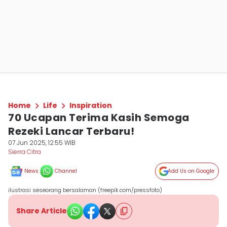
Home
Life
Inspiration
70 Ucapan Terima Kasih Semoga
Rezeki Lancar Terbaru!
07 Jun 2025, 12:55 WIB
Sierra Citra
News
Channel
Add Us on Google
ilustrasi seseorang bersalaman (freepik.com/pressfoto)
Share Article