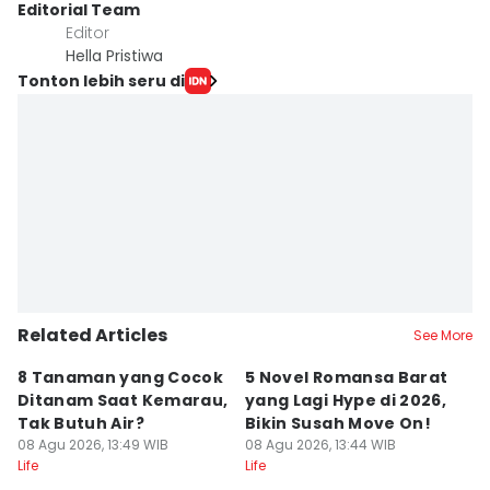
Editorial Team
Editor
Hella Pristiwa
Tonton lebih seru di
Related Articles
See More
8 Tanaman yang Cocok
5 Novel Romansa Barat
5
Ditanam Saat Kemarau,
yang Lagi Hype di 2026,
y
Tak Butuh Air?
Bikin Susah Move On!
D
08 Agu 2026, 13:49 WIB
08 Agu 2026, 13:44 WIB
08
Life
Life
Lif