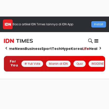
Baca artikel
IDN Times
lainnya di IDN App
Install
Home
News
Business
Sport
Tech
Hype
Korea
Life
Health
Aut
For
# Yuk Vote
Iklanin di IDN
Quiz
INSIDENESIA
You