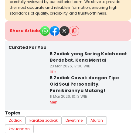
carefully reviewed by our editorial team. We strive to provide
the most accurate and reliable information, ensuring high
standards of quality, credibility, and trustworthiness.
Share Article
Curated For You
5 Zodiak yang Sering Kalah saat
Berdebat, Kena Mental
23 Mar 2026, 17:00 WIB
Life
5 Zodiak Cowok dengan Tipe
Old Soul Personality,
Pemikirannya Matang!
11 Mar 2026, 10:13 WIB
Men
Topics
Zodiak
karakter zodiak
Divert me
Aturan
kekuasaan