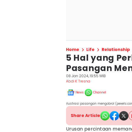
Home
Life
Relationship
5 Hal yang Per
Pasangan Men
08 Jan 2024, 19:55 WIB
Abdi K Tresna
News
Channel
ilustrasi pasangan mengobrol (pexels.c
Share Article
Urusan percintaan memang