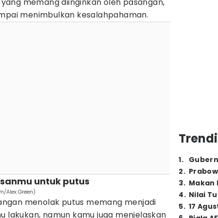
pa yang memang diinginkan oleh pasangan,
sampai menimbulkan kesalahpahaman.
Trendi
1
.
Gubern
2
.
Prabow
lasanmu untuk putus
3
.
Makan B
om/Alex Green)
4
.
Nilai T
angan menolak putus memang menjadi
5
.
17 Agus
mu lakukan, namun kamu juga menjelaskan