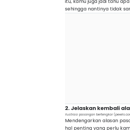
itu, kamu juga jadi tahu a
sehingga nantinya tidak 
2. Jelaskan kembali a
ilustrasi pasangan bertengkar (pexels.c
Mendengarkan alasan pas
hal penting yang perlu ka