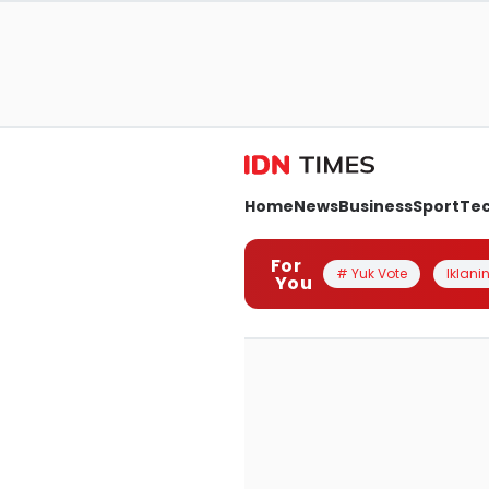
Home
News
Business
Sport
Te
For
# Yuk Vote
Iklanin
You