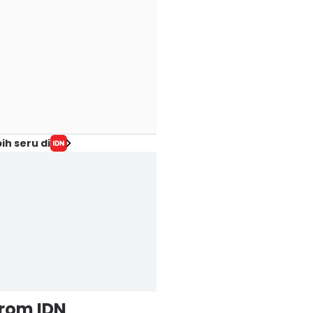
ih seru di
from IDN