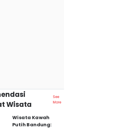
endasi
See
t Wisata
More
Wisata Kawah
Putih Bandung: