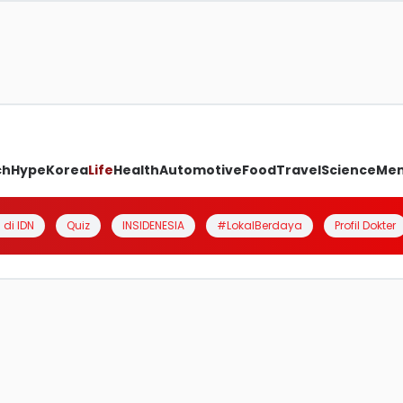
ch
Hype
Korea
Life
Health
Automotive
Food
Travel
Science
Me
 di IDN
Quiz
INSIDENESIA
#LokalBerdaya
Profil Dokter