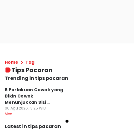
Home
Tag
Tips Pacaran
Trending in tips pacaran
5 Perlakuan Cewek yang
Bikin Cowok
Menunjukkan Sisi
Vulnerable
06 Agu 2026, 13:25 WIB
Men
Latest in tips pacaran