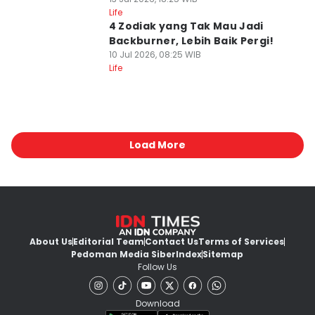
Life
4 Zodiak yang Tak Mau Jadi
Backburner, Lebih Baik Pergi!
10 Jul 2026, 08:25 WIB
Life
Load More
About Us
Editorial Team
Contact Us
Terms of Services
Pedoman Media Siber
Index
Sitemap
Follow Us
Download