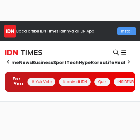
Baca artikel
IDN Times
lainnya di IDN App
Install
Home
News
Business
Sport
Tech
Hype
Korea
Life
Health
Aut
For
# Yuk Vote
Iklanin di IDN
Quiz
INSIDENESIA
You