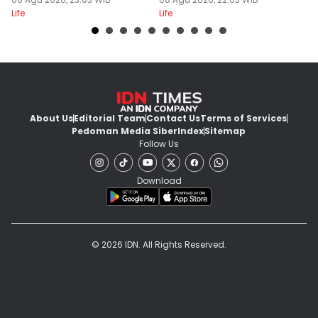
Ribu!
Lipa
Ne
Life
Life
Lif
About Us
Editorial Team
Contact Us
Terms of Services
Pedoman Media Siber
Index
Sitemap
Follow Us
Download
© 2026 IDN. All Rights Reserved.