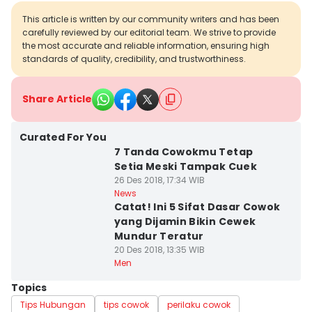
This article is written by our community writers and has been
carefully reviewed by our editorial team. We strive to provide
the most accurate and reliable information, ensuring high
standards of quality, credibility, and trustworthiness.
Share Article
Curated For You
7 Tanda Cowokmu Tetap
Setia Meski Tampak Cuek
26 Des 2018, 17:34 WIB
News
Catat! Ini 5 Sifat Dasar Cowok
yang Dijamin Bikin Cewek
Mundur Teratur
20 Des 2018, 13:35 WIB
Men
Topics
Tips Hubungan
tips cowok
perilaku cowok