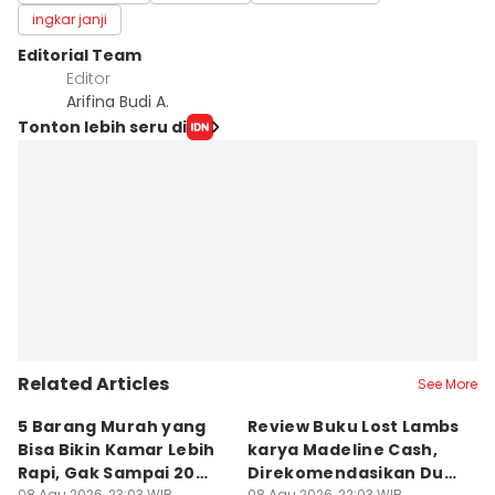
ingkar janji
Editorial Team
Editor
Arifina Budi A.
Tonton lebih seru di
Related Articles
See More
5 Barang Murah yang
Review Buku Lost Lambs
No
Bisa Bikin Kamar Lebih
karya Madeline Cash,
B
Rapi, Gak Sampai 20
Direkomendasikan Dua
S
08 Agu 2026, 23:03 WIB
08 Agu 2026, 22:03 WIB
08