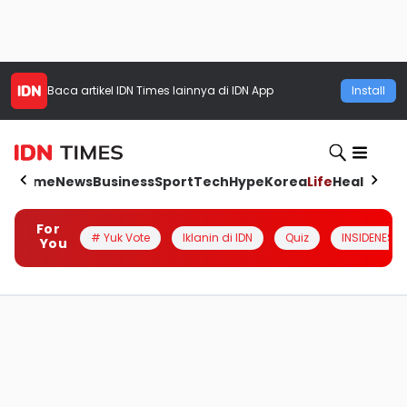
Baca artikel
IDN Times
lainnya di IDN App
Install
Home
News
Business
Sport
Tech
Hype
Korea
Life
Health
Aut
For
# Yuk Vote
Iklanin di IDN
Quiz
INSIDENESIA
You