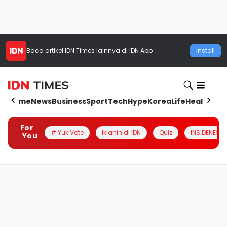
Baca artikel
IDN Times
lainnya di IDN App
Install
Home
News
Business
Sport
Tech
Hype
Korea
Life
Health
Aut
For
# Yuk Vote
Iklanin di IDN
Quiz
INSIDENESIA
You