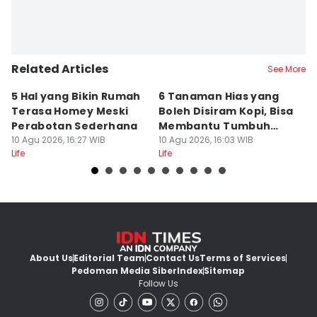
Related Articles
See More
5 Hal yang Bikin Rumah
6 Tanaman Hias yang
5
Terasa Homey Meski
Boleh Disiram Kopi, Bisa
Q
Perabotan Sederhana
Membantu Tumbuh
S
10 Agu 2026, 16:27 WIB
Optimal
10 Agu 2026, 16:03 WIB
10
Life
Life
Lif
About Us
Editorial Team
Contact Us
Terms of Services
Pedoman Media Siber
Index
Sitemap
Follow Us