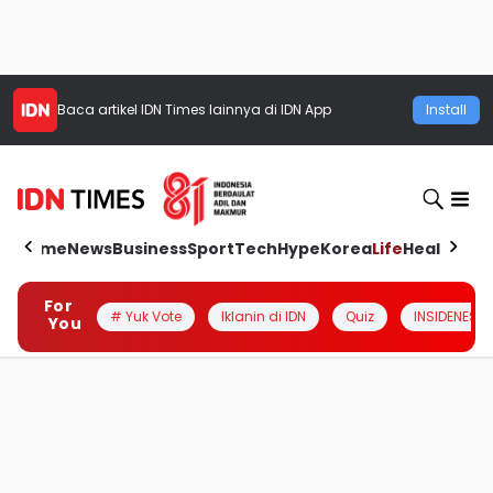
Baca artikel
IDN Times
lainnya di IDN App
Install
Home
News
Business
Sport
Tech
Hype
Korea
Life
Health
Aut
For
# Yuk Vote
Iklanin di IDN
Quiz
INSIDENESIA
You