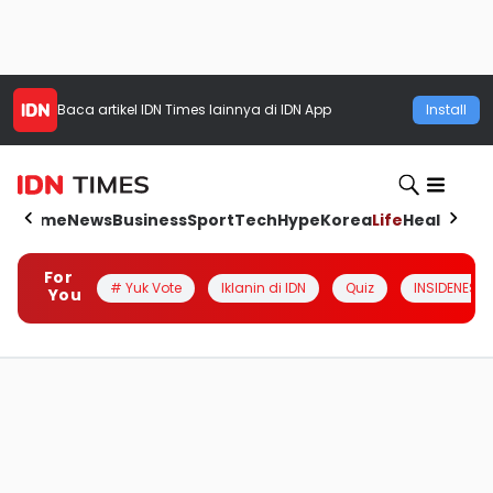
Baca artikel
IDN Times
lainnya di IDN App
Install
Home
News
Business
Sport
Tech
Hype
Korea
Life
Health
Aut
For
# Yuk Vote
Iklanin di IDN
Quiz
INSIDENESIA
You