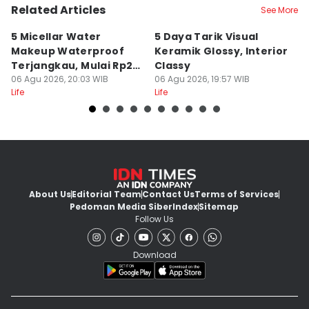
Related Articles
See More
5 Micellar Water
5 Daya Tarik Visual
5 
Makeup Waterproof
Keramik Glossy, Interior
A
Terjangkau, Mulai Rp20
Classy
K
Ribuan!
06 Agu 2026, 20:03 WIB
06 Agu 2026, 19:57 WIB
M
06
Life
Life
Lif
About Us
Editorial Team
Contact Us
Terms of Services
Pedoman Media Siber
Index
Sitemap
Follow Us
Download