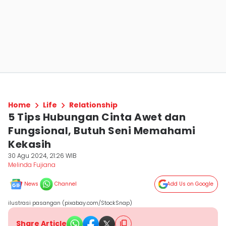
Home
Life
Relationship
5 Tips Hubungan Cinta Awet dan
Fungsional, Butuh Seni Memahami
Kekasih
30 Agu 2024, 21:26 WIB
Melinda Fujiana
News
Channel
Add Us on Google
ilustrasi pasangan (pixabay.com/StockSnap)
Share Article