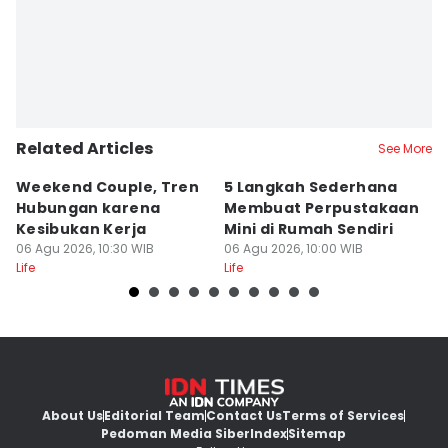
Related Articles
See More
Weekend Couple, Tren
5 Langkah Sederhana
Ko
Hubungan karena
Membuat Perpustakaan
b
Kesibukan Kerja
Mini di Rumah Sendiri
L
06 Agu 2026, 10:30 WIB
06 Agu 2026, 10:00 WIB
06
Life
Life
Lif
About Us
Editorial Team
Contact Us
Terms of Services
Pedoman Media Siber
Index
Sitemap