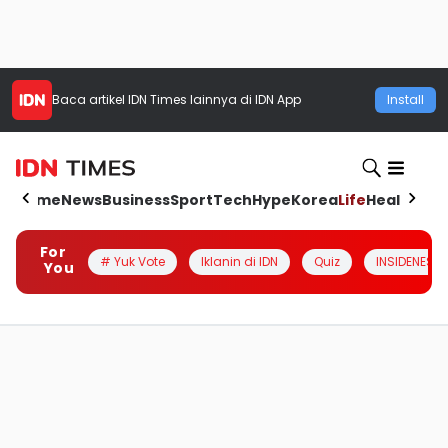
Baca artikel
IDN Times
lainnya di IDN App
Install
Home
News
Business
Sport
Tech
Hype
Korea
Life
Health
Aut
For
# Yuk Vote
Iklanin di IDN
Quiz
INSIDENESIA
You