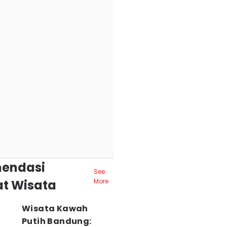
endasi
See
t Wisata
More
Wisata Kawah
Putih Bandung: