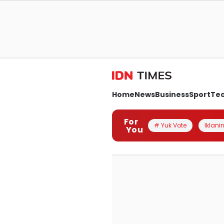
Home
News
Business
Sport
Te
For
# Yuk Vote
Iklanin
You