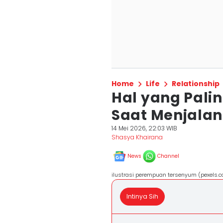
Home
Life
Relationship
Hal yang Palin
Saat Menjalan
14 Mei 2026, 22:03 WIB
Shasya Khairana
News
Channel
ilustrasi perempuan tersenyum (pexels.
Intinya Sih