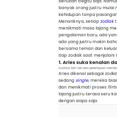
berubah begitu saja. Namun
banyak orang justru mulai
kehidupan tanpa pasangan
Menariknya, setiap
zodiak
t
menikmati masa lajang mer
pengalaman baru, ada yang 
ada yang justru makin bah
bersama teman dan keluarga
tiap zodiak saat menjalan
1. Aries suka kenalan d
ilustrasi laki-laki dan perempuan memb
Aries dikenal sebagai zodia
sedang
single
, mereka bias
dan menikmati proses
flir
lajang justru terasa seru 
dengan siapa saja.