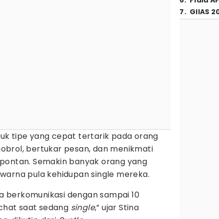
6
.
Piala A
7
.
GIIAS 2
asuk tipe yang cepat tertarik pada orang
brol, bertukar pesan, dan menikmati
spontan. Semakin banyak orang yang
warna pula kehidupan single mereka.
aja berkomunikasi dengan sampai 10
 chat saat sedang
single
,” ujar Stina