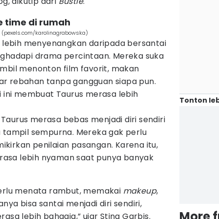
g, dikutip dari
Bustle
.
e time di rumah
 (pexels.com/karolinagrabowska)
ng lebih menyenangkan daripada bersantai
nghadapi drama percintaan. Mereka suka
ambil menonton film favorit, makan
ar rebahan tanpa gangguan siapa pun.
i ini membuat Taurus merasa lebih
Tonton leb
aurus merasa bebas menjadi diri sendiri
u tampil sempurna. Mereka gak perlu
kirkan penilaian pasangan. Karena itu,
merasa lebih nyaman saat punya banyak
perlu menata rambut, memakai
makeup
,
ya bisa santai menjadi diri sendiri,
More 
asa lebih bahagia,” ujar Stina Garbis.