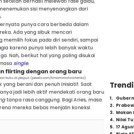
 setelah berhasil melewati fase galau,
 menemukan sisi menyenangkan dari
.
ernyata punya cara berbeda dalam
eka. Ada yang sibuk mencari
memilih fokus pada diri sendiri, sampai
agia karena punya lebih banyak waktu
. Nah, berikut hal yang paling disukai
i masa
single
.
an flirting dengan orang baru
aca buku di perpus (pexels.com/timamiroshnichenko)
Trendi
k yang berani dan penuh inisiatif. Saat
anya jadi lebih aktif mendekati orang baru
1
.
Gubern
ting
tanpa rasa canggung. Bagi Aries, masa
2
.
Prabow
karena mereka bebas menjalin koneksi
3
.
Makan B
4
.
Nilai T
5
.
17 Agus