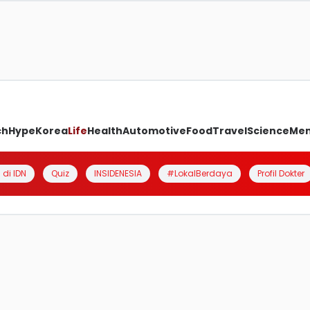
ch
Hype
Korea
Life
Health
Automotive
Food
Travel
Science
Me
 di IDN
Quiz
INSIDENESIA
#LokalBerdaya
Profil Dokter