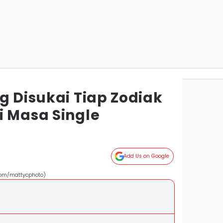
g Disukai Tiap Zodiak
i Masa Single
Add Us on Google
com/mattycphoto)