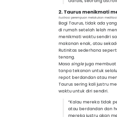
Garbis, seorang astrolo
2. Taurus menikmati m
ilustrasi perempuan melakukan meditasi
Bagi Taurus, tidak ada ya
di rumah setelah lelah me
menikmati waktu sendiri s
makanan enak, atau sekad
Rutinitas sederhana sepert
tenang.
Masa
single
juga membuat T
tanpa tekanan untuk selal
repot berdandan atau memi
Taurus sering kali justru 
waktu untuk diri sendiri.
“Kalau mereka tidak 
atau berdandan dan han
mereka justru akan mer