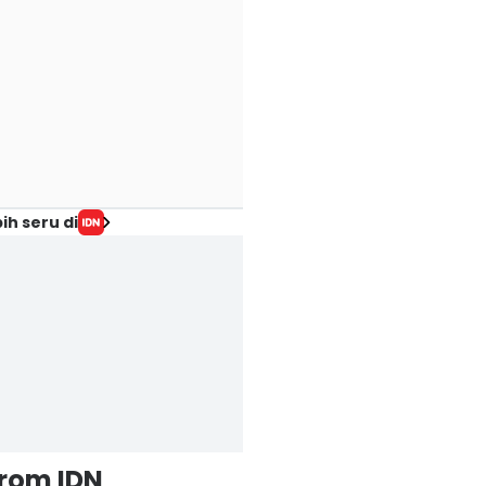
ih seru di
from IDN